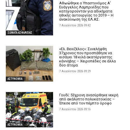
Αθωώθηκε ο Υπαστυνόμος Α’
Ευάγγελος Λαμπρινίδης που
κατηγορούνταν για αδικήματα
ηθικής αυτουργίας το 2019 – Η
ανακοίνωση της ΕΛ.ΑΣ.
7 Αυγούστου 2026 09:42
ΣΩΜΑΤΑ ΑΣΦΑΛΕΙΑΣ
«Ελ. Βενιζέλος»: Συνελήφθη
37χρονος που προσπάθησε να
εισάγει 18 κιλά ακατέργαστης
κάνναβης – Χειροπέδες σε άλλα
δύο άτομα
7 Αυγούστου 2026 09:29
ΑΣΤΥΝΟΜΙΑ
Γουδί: 53χρονη ανασύρθηκε νεκρή
από ακάλυπτο πολυκατοικίας –
Έπεσε από τον πέμπτο όροφο
7 Αυγούστου 2026 09:16
ΑΣΤΥΝΟΜΙΑ