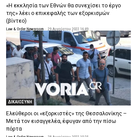
«Η εκκλησία των Εθνών θα συνεχίσει το έργο
της» λέει ο επικεφαλής των εξορκισμών
(βίντεο)
Law & Order Newsroom
-
29 Αυγούστου 2022 16:49
ΔΙΚΑΙΟΣΥΝΗ
Ελεύθεροι οι «εξορκιστές» της Θεσσαλονίκης –
Μετά τον εισαγγελέα, έφυγαν από την πίσω
πόρτα
Law & Order Newsroom
-
28 Αυγούστου 2022 10:25