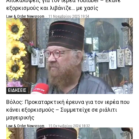
Αποκαλύψεις για τον ιερέα Youtuber – Έκανε
εξορκισμούς και λιβάνιζε… με χασίς
Law & Order Newsroom
-
11 Νοεμβρίου 2025 19:54
ΕΙΔΗΣΕΙΣ
Βόλος: Προκαταρκτική έρευνα για τον ιερέα που
κάνει εξορκισμούς – Συμμετείχε σε ριάλιτι
μαγειρικής
Law & Order Newsroom
-
15 Οκτωβρίου 2024 18:32