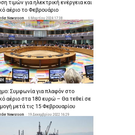
ση τιμών για ηλεκτρική ενέργεια και
κό αέριο το Φεβρουάριο
Order Newsroom
-
6 Μαρτίου 2024 17:38
ΝΗ
ημο: Συμφωνία για πλαφόν στο
κό αέριο στα 180 ευρώ – Θα τεθεί σε
μογή μετά τις 15 Φεβρουαρίου
Order Newsroom
-
19 Δεκεμβρίου 2022 16:29