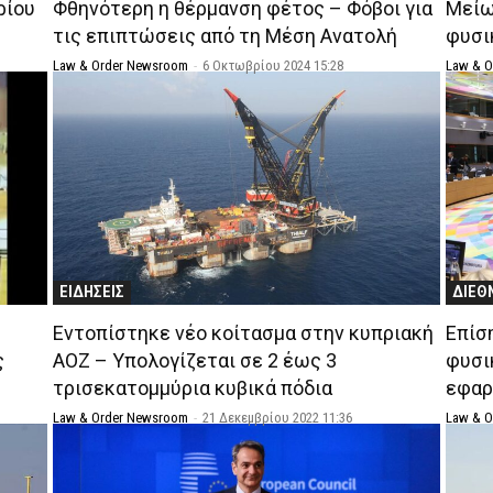
ρίου
Φθηνότερη η θέρμανση φέτος – Φόβοι για
Μείω
τις επιπτώσεις από τη Μέση Ανατολή
φυσι
Law & Order Newsroom
-
6 Οκτωβρίου 2024 15:28
Law & 
ΕΙΔΗΣΕΙΣ
ΔΙΕΘ
Εντοπίστηκε νέο κοίτασμα στην κυπριακή
Επίσ
ς
ΑΟΖ – Υπολογίζεται σε 2 έως 3
φυσι
τρισεκατομμύρια κυβικά πόδια
εφαρ
Law & Order Newsroom
-
21 Δεκεμβρίου 2022 11:36
Law & 