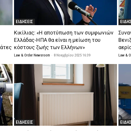
ΕΙΔΗΣΕΙΣ
ΕΙΔΗ
Κικίλιας: «Η αποτύπωση των συμφωνιών
Συνα
Ελλάδας-ΗΠΑ θα είναι η μείωση του
Βενι
βάτες
κόστους ζωής των Ελλήνων»
αερί
Law & Order Newsroom
-
8 Νοεμβρίου 2025 16:39
Law & 
ΕΙΔΗΣΕΙΣ
ΕΙΔΗ