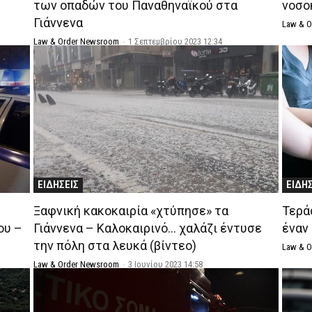
των οπαδών του Παναθηναϊκού στα
νοσο
Γιάννενα
Law & 
Law & Order Newsroom
-
1 Σεπτεμβρίου 2023 12:34
ΕΙΔΗΣΕΙΣ
ΕΙΔΗ
Ξαφνική κακοκαιρία «χτύπησε» τα
Τερά
ου –
Γιάννενα – Καλοκαιρινό… χαλάζι έντυσε
έναν
την πόλη στα λευκά (βίντεο)
Law & 
Law & Order Newsroom
-
3 Ιουνίου 2023 14:58