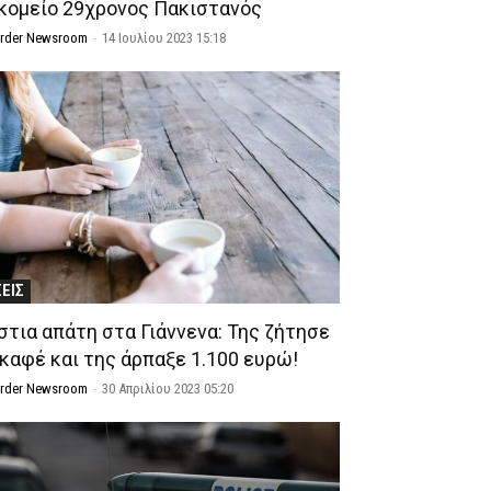
κομείο 29χρονος Πακιστανός
Order Newsroom
-
14 Ιουλίου 2023 15:18
ΣΕΙΣ
στια απάτη στα Γιάννενα: Της ζήτησε
 καφέ και της άρπαξε 1.100 ευρώ!
Order Newsroom
-
30 Απριλίου 2023 05:20