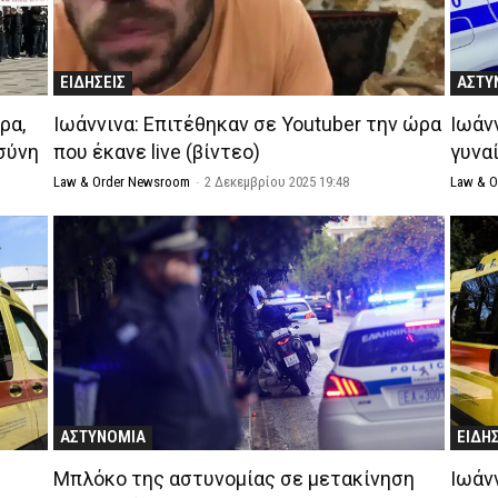
ΕΙΔΗΣΕΙΣ
ΑΣΤΥ
ρα,
Ιωάννινα: Επιτέθηκαν σε Youtuber την ώρα
Ιωάν
οσύνη
που έκανε live (βίντεο)
γυνα
Law & Order Newsroom
-
2 Δεκεμβρίου 2025 19:48
Law & 
ΑΣΤΥΝΟΜΙΑ
ΕΙΔΗ
Μπλόκο της αστυνομίας σε μετακίνηση
Ιωάν