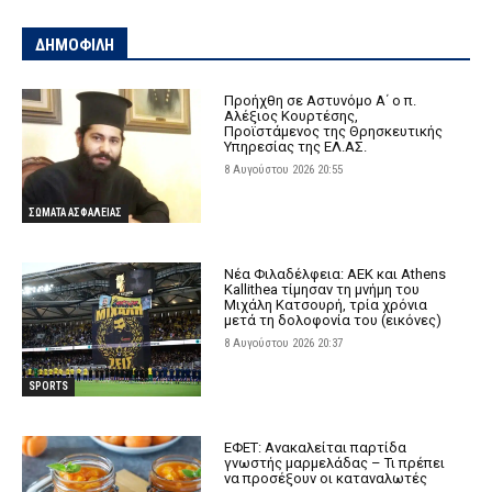
ΔΗΜΟΦΙΛΗ
Προήχθη σε Αστυνόμο Α΄ ο π.
Αλέξιος Κουρτέσης,
Προϊστάμενος της Θρησκευτικής
Υπηρεσίας της ΕΛ.ΑΣ.
8 Αυγούστου 2026 20:55
ΣΩΜΑΤΑ ΑΣΦΑΛΕΙΑΣ
Νέα Φιλαδέλφεια: ΑΕΚ και Athens
Kallithea τίμησαν τη μνήμη του
Μιχάλη Κατσουρή, τρία χρόνια
μετά τη δολοφονία του (εικόνες)
8 Αυγούστου 2026 20:37
SPORTS
ΕΦΕΤ: Ανακαλείται παρτίδα
γνωστής μαρμελάδας – Τι πρέπει
να προσέξουν οι καταναλωτές