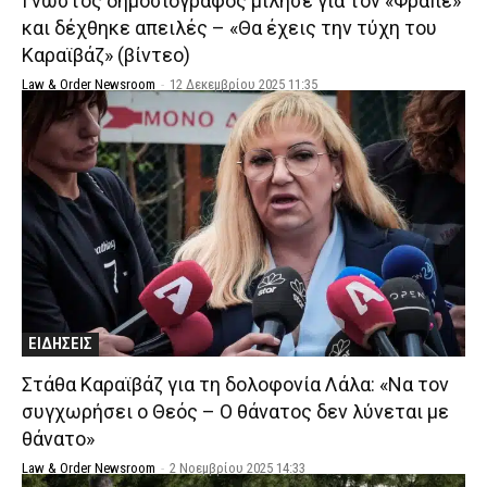
Γνωστός δημοσιογράφος μίλησε για τον «Φραπέ»
και δέχθηκε απειλές – «Θα έχεις την τύχη του
Καραϊβάζ» (βίντεο)
Law & Order Newsroom
-
12 Δεκεμβρίου 2025 11:35
ΕΙΔΗΣΕΙΣ
Στάθα Καραϊβάζ για τη δολοφονία Λάλα: «Να τον
συγχωρήσει ο Θεός – Ο θάνατος δεν λύνεται με
θάνατο»
Law & Order Newsroom
-
2 Νοεμβρίου 2025 14:33