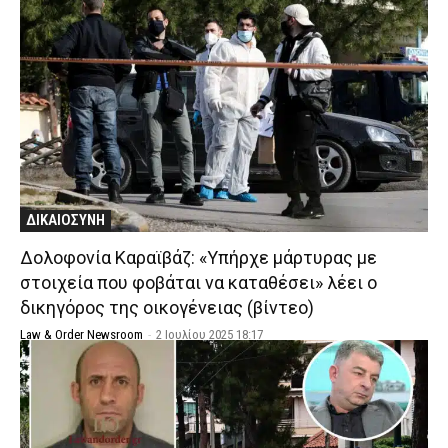
ΔΙΚΑΙΟΣΥΝΗ
Δολοφονία Καραϊβάζ: «Υπήρχε μάρτυρας με
στοιχεία που φοβάται να καταθέσει» λέει ο
δικηγόρος της οικογένειας (βίντεο)
Law & Order Newsroom
-
2 Ιουλίου 2025 18:17