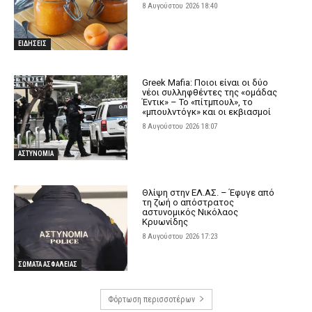
8 Αυγούστου 2026 18:40
ΕΙΔΗΣΕΙΣ
Greek Mafia: Ποιοι είναι οι δύο
νέοι συλληφθέντες της «ομάδας
Έντικ» – Το «πίτμπουλ», το
«μπουλντόγκ» και οι εκβιασμοί
8 Αυγούστου 2026 18:07
ΑΣΤΥΝΟΜΙΑ
Θλίψη στην ΕΛ.ΑΣ. – Έφυγε από
τη ζωή ο απόστρατος
αστυνομικός Νικόλαος
Κρυωνίδης
8 Αυγούστου 2026 17:23
ΣΩΜΑΤΑ ΑΣΦΑΛΕΙΑΣ
Φόρτωση περισσοτέρων