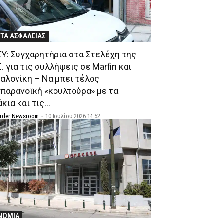
ΤΑ ΑΣΦΑΛΕΙΑΣ
Υ: Συγχαρητήρια στα Στελέχη της
. για τις συλλήψεις σε Marfin και
αλονίκη – Να μπει τέλος
 παρανοϊκή «κουλτούρα» με τα
κια και τις...
Order Newsroom
-
10 Ιουλίου 2026 14:52
ΝΟΜΙΑ