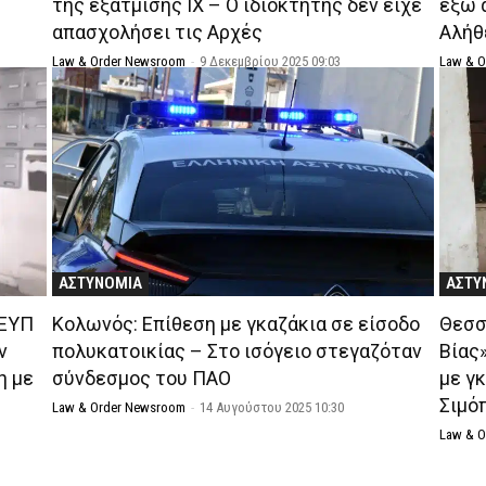
της εξάτμισης ΙΧ – Ο ιδιοκτήτης δεν είχε
έξω 
απασχολήσει τις Αρχές
Αλήθ
Law & Order Newsroom
-
9 Δεκεμβρίου 2025 09:03
Law & 
ΑΣΤΥΝΟΜΙΑ
ΑΣΤΥ
 ΕΥΠ
Κολωνός: Επίθεση με γκαζάκια σε είσοδο
Θεσσ
ν
πολυκατοικίας – Στο ισόγειο στεγαζόταν
Βίας
η με
σύνδεσμος του ΠΑΟ
με γ
Σιμό
Law & Order Newsroom
-
14 Αυγούστου 2025 10:30
Law & 