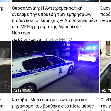
η:
Θεσσαλονίκη: Η Αντιτρομοκρατική
Ομόν
ανέλαβε την υπόθεση των εμπρησμών,
παρά
διαδοχικές οι εκρήξεις – Διασωληνωμένη
Law & 
στη ΜΕΘ η μητέρα της Αφροδίτης
Νέστορα
Law & Order Newsroom
-
1 Ιουλίου 2026 11:27
ΑΣΤΥΝΟΜΙΑ
ΑΣΤΥ
ε
Καλύβια: Μυστήριο με τον εκρηκτικό
Οι «
ση
μηχανισμό που βρέθηκε στο πίσω μέρος
την 