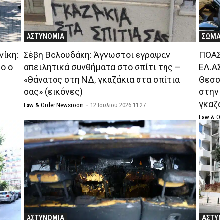
ΑΣΤΥΝΟΜΙΑ
ΣΩΜΑ
νίκη:
Σέβη Βολουδάκη: Άγνωστοι έγραψαν
ΠΟΑΣ
ο ο
απειλητικά συνθήματα στο σπίτι της –
ΕΛ.ΑΣ
«Θάνατος στη ΝΔ, γκαζάκια στα σπίτια
Θεσσ
σας» (εικόνες)
στην
γκαζά
Law & Order Newsroom
-
12 Ιουλίου 2026 11:27
Law & 
ΑΣΤΥΝΟΜΙΑ
ΑΣΤΥ