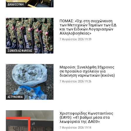
ΔΙΚΑΙΟΣΥΝΗ
ΠΟΜΑΣ: «Όχι στη συγχώνευση
των Μετοχικών Ταμείων των ΕΔ
και των Ειδικών Λογαριασμών
Αλληλοβοηθείας»
7 Αυγούστου 2026 19:39
ΣΩΜΑΤΑ ΑΣΦΑΛΕΙΑΣ
Μαρούσι: Συνελήφθη 35χρονος
σε προαύλιο σχολείου για
διακίνηση ναρκωτικών (εικόνα)
7 Αυγούστου 2026 19:26
ΑΣΤΥΝΟΜΙΑ
Χριστοφορίδης Κωνσταντίνος
(ΕΑΥΘ): «41 βαθμοί μέσα στα
λεωφορεία της ΔΑΕΘ»
7 Αυγούστου 2026 19:14