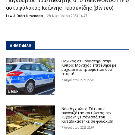
Παγκόσμιος πρωταθλητής στο TAEKWONDO ITF ο
αστυφύλακας Ιωάννης Τερσενίδης (βίντεο)
Law & Order Newsroom
-
28 Αυγούστου 2023 14:47
ΔΗΜΟΦΙΛΗ
Πανικός σε μοναστήρι στην
Κύπρο: Μοναχός επιτέθηκε με
μαχαίρι και τραυμάτισε δύο
άτομα!
7 Αυγούστου 2026 22:36
ΔΙΕΘΝΗ
Νέα Αγχίαλος: Σάτυρος
αυνανιζόταν κοιτώντας την
13χρονη γειτόνισσά του –
Καταδικάστηκε σε φυλάκιση
7 Αυγούστου 2026 22:07