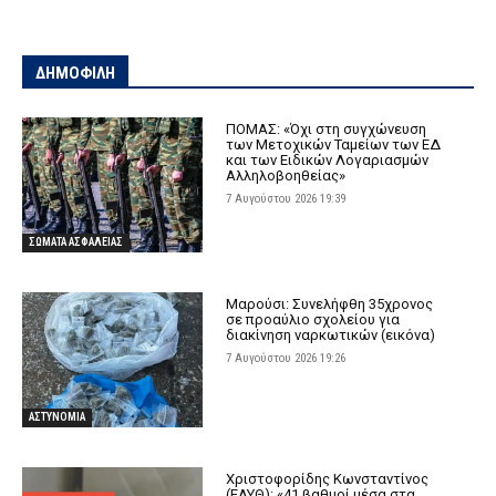
ΔΗΜΟΦΙΛΗ
ΠΟΜΑΣ: «Όχι στη συγχώνευση
των Μετοχικών Ταμείων των ΕΔ
και των Ειδικών Λογαριασμών
Αλληλοβοηθείας»
7 Αυγούστου 2026 19:39
ΣΩΜΑΤΑ ΑΣΦΑΛΕΙΑΣ
Μαρούσι: Συνελήφθη 35χρονος
σε προαύλιο σχολείου για
διακίνηση ναρκωτικών (εικόνα)
7 Αυγούστου 2026 19:26
ΑΣΤΥΝΟΜΙΑ
Χριστοφορίδης Κωνσταντίνος
(ΕΑΥΘ): «41 βαθμοί μέσα στα