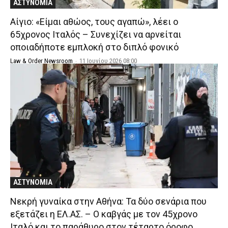
ΑΣΤΥΝΟΜΙΑ
Αίγιο: «Είμαι αθώος, τους αγαπώ», λέει ο
65χρονος Ιταλός – Συνεχίζει να αρνείται
οποιαδήποτε εμπλοκή στο διπλό φονικό
Law & Order Newsroom
-
11 Ιουνίου 2026 08:00
ΑΣΤΥΝΟΜΙΑ
Νεκρή γυναίκα στην Αθήνα: Τα δύο σενάρια που
εξετάζει η ΕΛ.ΑΣ. – Ο καβγάς με τον 45χρονο
Ιταλό και το παράθυρο στον τέταρτο όροφο