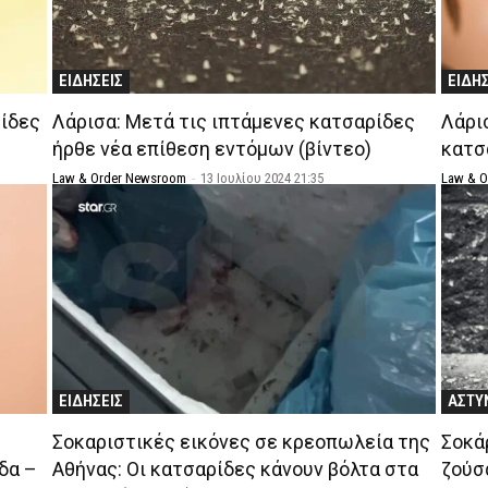
ΕΙΔΗΣΕΙΣ
ΕΙΔΗ
ρίδες
Λάρισα: Μετά τις ιπτάμενες κατσαρίδες
Λάρι
ήρθε νέα επίθεση εντόμων (βίντεο)
κατσ
Law & Order Newsroom
-
13 Ιουλίου 2024 21:35
Law & 
ΕΙΔΗΣΕΙΣ
ΑΣΤΥ
Σοκαριστικές εικόνες σε κρεοπωλεία της
Σοκά
δα –
Αθήνας: Οι κατσαρίδες κάνουν βόλτα στα
ζούσ