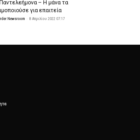
 Παντελεήμονα – Η μάνα τα
ιμοποιούσε για επαιτεία
Order Newsroom
-
8 Απριλίου 2022 07:17
τητα