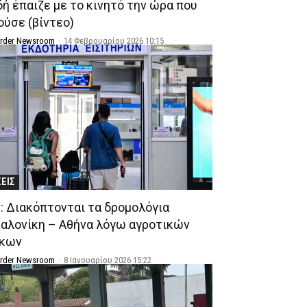
δή έπαιζε με το κινητό την ώρα που
ούσε (βίντεο)
Order Newsroom
-
14 Φεβρουαρίου 2026 10:15
ΣΕΙΣ
: Διακόπτονται τα δρομολόγια
αλονίκη – Αθήνα λόγω αγροτικών
όκων
Order Newsroom
-
8 Ιανουαρίου 2026 15:22