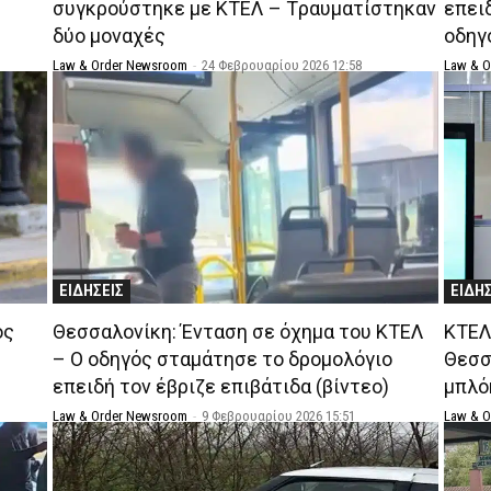
συγκρούστηκε με ΚΤΕΛ – Tραυματίστηκαν
επει
δύο μοναχές
οδηγ
Law & Order Newsroom
-
24 Φεβρουαρίου 2026 12:58
Law & 
ΕΙΔΗΣΕΙΣ
ΕΙΔΗ
ός
Θεσσαλονίκη: Ένταση σε όχημα του ΚΤΕΛ
ΚΤΕΛ
– Ο οδηγός σταμάτησε το δρομολόγιο
Θεσσ
επειδή τον έβριζε επιβάτιδα (βίντεο)
μπλ
Law & Order Newsroom
-
9 Φεβρουαρίου 2026 15:51
Law & 