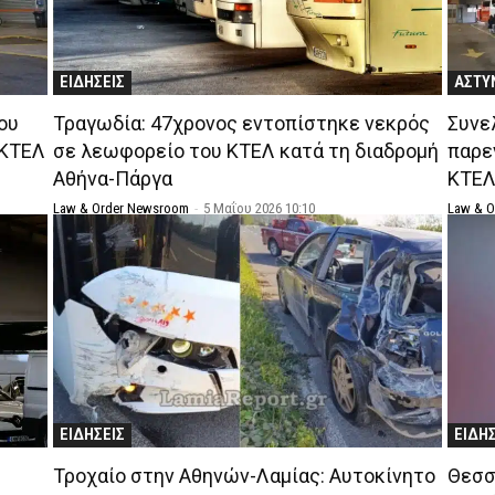
ΕΙΔΗΣΕΙΣ
ΑΣΤΥ
ου
Τραγωδία: 47χρονος εντοπίστηκε νεκρός
Συνε
 ΚΤΕΛ
σε λεωφορείο του ΚΤΕΛ κατά τη διαδρομή
παρε
Αθήνα-Πάργα
ΚΤΕΛ
Law & Order Newsroom
-
5 Μαΐου 2026 10:10
Law & 
ΕΙΔΗΣΕΙΣ
ΕΙΔΗ
Τροχαίο στην Αθηνών-Λαμίας: Αυτοκίνητο
Θεσσ