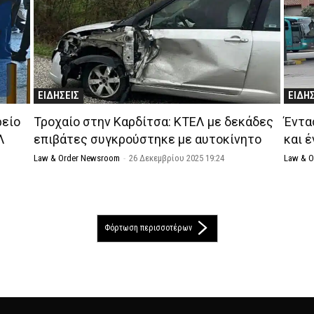
ΕΙΔΗΣΕΙΣ
ΕΙΔΗ
ρείο
Τροχαίο στην Καρδίτσα: ΚΤΕΛ με δεκάδες
Έντα
Λ
επιβάτες συγκρούστηκε με αυτοκίνητο
και 
Law & Order Newsroom
-
26 Δεκεμβρίου 2025 19:24
Law & 
Φόρτωση περισσοτέρων