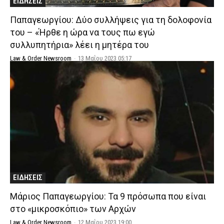
ΕΙΔΗΣΕΙΣ
Παπαγεωργίου: Δύο συλλήψεις για τη δολοφονία
του – «Ήρθε η ώρα να τους πω εγώ
συλλυπητήρια» λέει η μητέρα του
Law & Order Newsroom
-
13 Μαΐου 2023 05:17
ΕΙΔΗΣΕΙΣ
Μάριος Παπαγεωργίου: Τα 9 πρόσωπα που είναι
στο «μικροσκόπιο» των Αρχών
Law & Order Newsroom
-
12 Μαΐου 2023 19:00