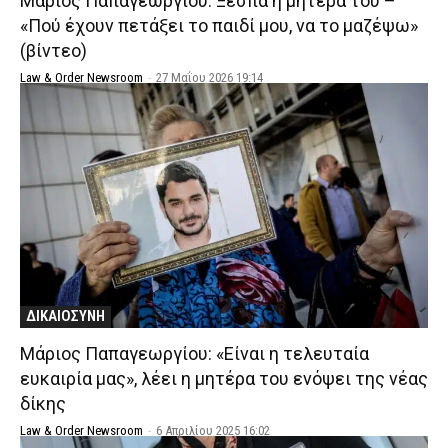
Μάριος Παπαγεωργίου: Ξεσπά η μητέρα του –
«Πού έχουν πετάξει το παιδί μου, να το μαζέψω»
(βίντεο)
Law & Order Newsroom
-
27 Μαΐου 2026 19:14
ΔΙΚΑΙΟΣΥΝΗ
Μάριος Παπαγεωργίου: «Είναι η τελευταία
ευκαιρία μας», λέει η μητέρα του ενόψει της νέας
δίκης
Law & Order Newsroom
-
6 Απριλίου 2025 16:02