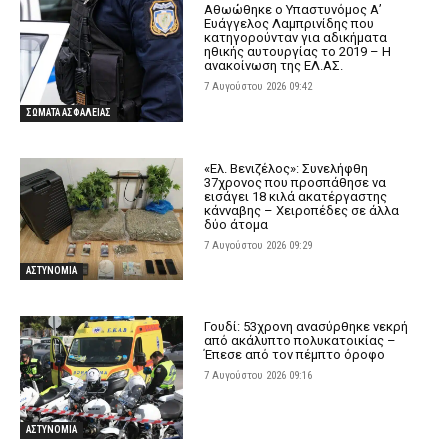
Αθωώθηκε ο Υπαστυνόμος Α’
Ευάγγελος Λαμπρινίδης που
κατηγορούνταν για αδικήματα
ηθικής αυτουργίας το 2019 – Η
ανακοίνωση της ΕΛ.ΑΣ.
7 Αυγούστου 2026 09:42
ΣΩΜΑΤΑ ΑΣΦΑΛΕΙΑΣ
«Ελ. Βενιζέλος»: Συνελήφθη
37χρονος που προσπάθησε να
εισάγει 18 κιλά ακατέργαστης
κάνναβης – Χειροπέδες σε άλλα
δύο άτομα
7 Αυγούστου 2026 09:29
ΑΣΤΥΝΟΜΙΑ
Γουδί: 53χρονη ανασύρθηκε νεκρή
από ακάλυπτο πολυκατοικίας –
Έπεσε από τον πέμπτο όροφο
7 Αυγούστου 2026 09:16
ΑΣΤΥΝΟΜΙΑ