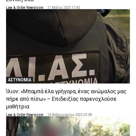
Law & Order Newsroom
-
11 Μαΐου 2025 17:45
ΑΣΤΥΝΟΜΙΑ
Ίλιον: «Μπαμπά έλα γρήγορα, ένας ανώμαλος μας
πήρε από πίσω» – Επιδειξίας παρενοχλούσε
μαθήτρια
Law & Order Newsroom
-
14 Φεβρουαρίου 2025 23:58