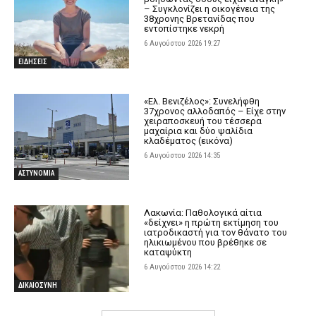
– Συγκλονίζει η οικογένεια της
38χρονης Βρετανίδας που
εντοπίστηκε νεκρή
6 Αυγούστου 2026 19:27
ΕΙΔΗΣΕΙΣ
«Ελ. Βενιζέλος»: Συνελήφθη
37χρονος αλλοδαπός – Είχε στην
χειραποσκευή του τέσσερα
μαχαίρια και δύο ψαλίδια
κλαδέματος (εικόνα)
6 Αυγούστου 2026 14:35
ΑΣΤΥΝΟΜΙΑ
Λακωνία: Παθολογικά αίτια
«δείχνει» η πρώτη εκτίμηση του
ιατροδικαστή για τον θάνατο του
ηλικιωμένου που βρέθηκε σε
καταψύκτη
6 Αυγούστου 2026 14:22
ΔΙΚΑΙΟΣΥΝΗ