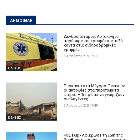
ΔΗΜΟΦΙΛΗ
Δενδροπόταμος: Αυτοκίνητο
παρέσυρε και τραυμάτισε πεζό
κοντά στις σιδηροδρομικές
γραμμές
6 Αυγούστου 2026 19:51
ΕΙΔΗΣΕΙΣ
Πυρκαγιά στα Μέγαρα: Ξεκινούν
οι αυτοψίες στα πυρόπληκτα
κτήρια – Τι πρέπει να γνωρίζουν
οι πληγέντες
6 Αυγούστου 2026 19:40
ΕΙΔΗΣΕΙΣ
Κυψέλη: «Αφιέρωσε τη ζωή της
βοηθώντας όσους είχαν ανάγκη»