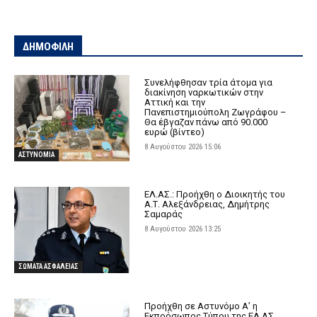
ΔΗΜΟΦΙΛΗ
Συνελήφθησαν τρία άτομα για
διακίνηση ναρκωτικών στην
Αττική και την
Πανεπιστημιούπολη Ζωγράφου –
Θα έβγαζαν πάνω από 90.000
ευρώ (βίντεο)
8 Αυγούστου 2026 15:06
ΑΣΤΥΝΟΜΙΑ
ΕΛ.ΑΣ.: Προήχθη ο Διοικητής του
Α.Τ. Αλεξάνδρειας, Δημήτρης
Σαμαράς
8 Αυγούστου 2026 13:25
ΣΩΜΑΤΑ ΑΣΦΑΛΕΙΑΣ
Προήχθη σε Αστυνόμο Α’ η
Εκπρόσωπος Τύπου της ΕΛ.ΑΣ.,