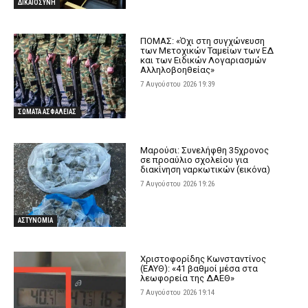
ΔΙΚΑΙΟΣΥΝΗ
ΠΟΜΑΣ: «Όχι στη συγχώνευση
των Μετοχικών Ταμείων των ΕΔ
και των Ειδικών Λογαριασμών
Αλληλοβοηθείας»
7 Αυγούστου 2026 19:39
ΣΩΜΑΤΑ ΑΣΦΑΛΕΙΑΣ
Μαρούσι: Συνελήφθη 35χρονος
σε προαύλιο σχολείου για
διακίνηση ναρκωτικών (εικόνα)
7 Αυγούστου 2026 19:26
ΑΣΤΥΝΟΜΙΑ
Χριστοφορίδης Κωνσταντίνος
(ΕΑΥΘ): «41 βαθμοί μέσα στα
λεωφορεία της ΔΑΕΘ»
7 Αυγούστου 2026 19:14