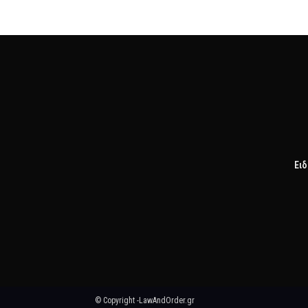
Ειδ
© Copyright -LawAndOrder.gr