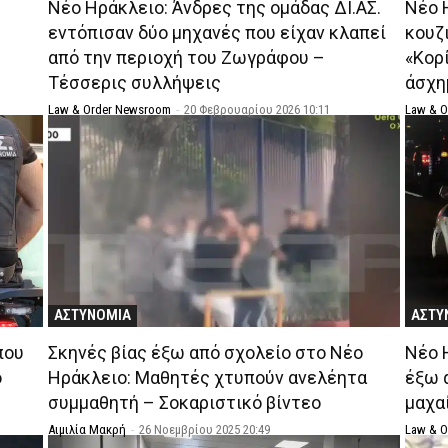
Νέο Ηράκλειο: Άνδρες της ομάδας ΔΙ.ΑΣ.
Νέο 
εντόπισαν δύο μηχανές που είχαν κλαπεί
κουζ
από την περιοχή του Ζωγράφου –
«Κορί
Τέσσερις συλλήψεις
άσχη
Law & Order Newsroom
-
20 Φεβρουαρίου 2026 10:11
Law & 
ΑΣΤΥΝΟΜΙΑ
ΑΣΤΥ
που
Σκηνές βίας έξω από σχολείο στο Νέο
Νέο 
ο
Ηράκλειο: Μαθητές χτυπούν ανελέητα
έξω 
συμμαθητή – Σοκαριστικό βίντεο
μαχαί
Αιμιλία Μακρή
-
26 Νοεμβρίου 2025 20:49
Law & 