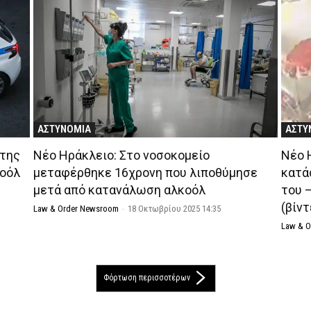
ΑΣΤΥΝΟΜΙΑ
ΑΣΤΥ
 της
Νέο Ηράκλειο: Στο νοσοκομείο
Νέο 
κοόλ
μεταφέρθηκε 16χρονη που λιποθύμησε
κατά
μετά από κατανάλωση αλκοόλ
του 
(βίντ
Law & Order Newsroom
-
18 Οκτωβρίου 2025 14:35
Law & 
Φόρτωση περισσοτέρων