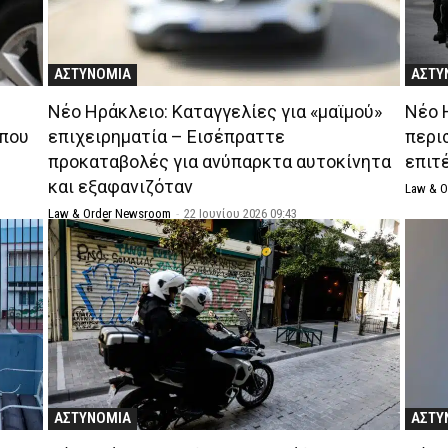
ΑΣΤΥΝΟΜΙΑ
ΑΣΤΥ
Νέο Ηράκλειο: Καταγγελίες για «μαϊμού»
Νέο 
 που
επιχειρηματία – Εισέπραττε
περι
προκαταβολές για ανύπαρκτα αυτοκίνητα
επιτ
και εξαφανιζόταν
Law & 
Law & Order Newsroom
-
22 Ιουνίου 2026 09:43
ΑΣΤΥΝΟΜΙΑ
ΑΣΤΥ