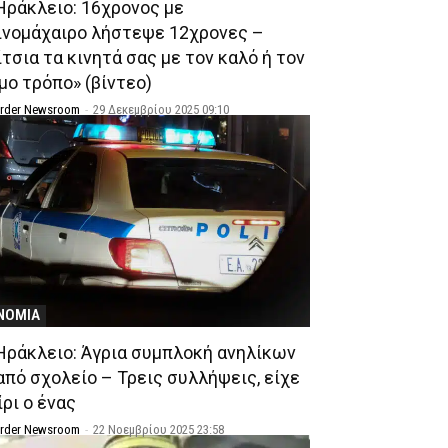
Ηράκλειο: 16χρονος με
ινομάχαιρο λήστεψε 12χρονες –
τσια τα κινητά σας με τον καλό ή τον
μο τρόπο» (βίντεο)
Order Newsroom
-
29 Δεκεμβρίου 2025 09:10
ΝΟΜΙΑ
Ηράκλειο: Άγρια συμπλοκή ανηλίκων
από σχολείο – Τρεις συλλήψεις, είχε
ρι ο ένας
Order Newsroom
-
22 Νοεμβρίου 2025 23:58