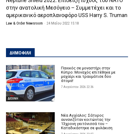
Neptune Shield 2022: Επίδειξη ισχύος του NATO
στην ανατολική Μεσόγειο – Συμμετέχει και το
αμερικανικό αεροπλανοφόρο USS Harry S. Truman
Law & Order Newsroom
-
24 Μαΐου 2022 15:18
ΔΗΜΟΦΙΛΗ
Πανικός σε μοναστήρι στην
Κύπρο: Μοναχός επιτέθηκε με
μαχαίρι και τραυμάτισε δύο
άτομα!
7 Αυγούστου 2026 22:36
ΔΙΕΘΝΗ
Νέα Αγχίαλος: Σάτυρος
αυνανιζόταν κοιτώντας την
13χρονη γειτόνισσά του –
Καταδικάστηκε σε φυλάκιση