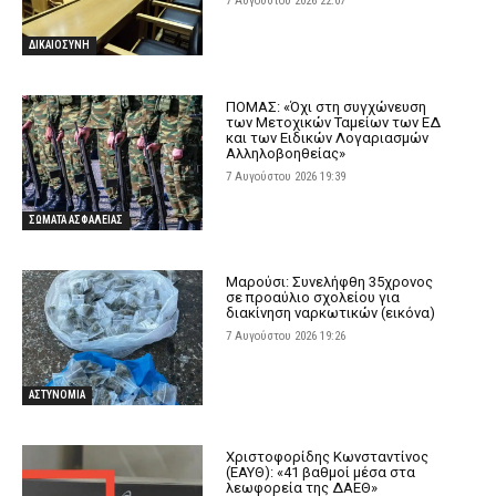
7 Αυγούστου 2026 22:07
ΔΙΚΑΙΟΣΥΝΗ
ΠΟΜΑΣ: «Όχι στη συγχώνευση
των Μετοχικών Ταμείων των ΕΔ
και των Ειδικών Λογαριασμών
Αλληλοβοηθείας»
7 Αυγούστου 2026 19:39
ΣΩΜΑΤΑ ΑΣΦΑΛΕΙΑΣ
Μαρούσι: Συνελήφθη 35χρονος
σε προαύλιο σχολείου για
διακίνηση ναρκωτικών (εικόνα)
7 Αυγούστου 2026 19:26
ΑΣΤΥΝΟΜΙΑ
Χριστοφορίδης Κωνσταντίνος
(ΕΑΥΘ): «41 βαθμοί μέσα στα
λεωφορεία της ΔΑΕΘ»