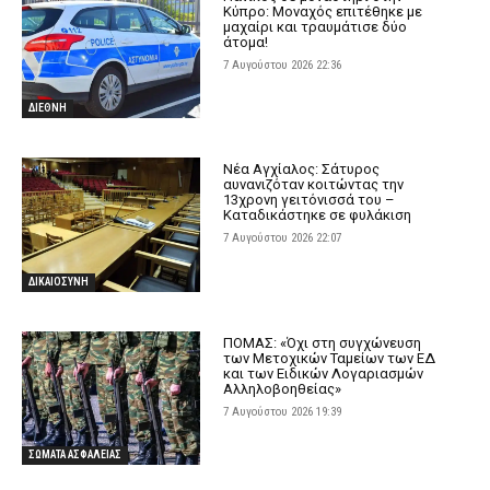
Κύπρο: Μοναχός επιτέθηκε με
μαχαίρι και τραυμάτισε δύο
άτομα!
7 Αυγούστου 2026 22:36
ΔΙΕΘΝΗ
Νέα Αγχίαλος: Σάτυρος
αυνανιζόταν κοιτώντας την
13χρονη γειτόνισσά του –
Καταδικάστηκε σε φυλάκιση
7 Αυγούστου 2026 22:07
ΔΙΚΑΙΟΣΥΝΗ
ΠΟΜΑΣ: «Όχι στη συγχώνευση
των Μετοχικών Ταμείων των ΕΔ
και των Ειδικών Λογαριασμών
Αλληλοβοηθείας»
7 Αυγούστου 2026 19:39
ΣΩΜΑΤΑ ΑΣΦΑΛΕΙΑΣ