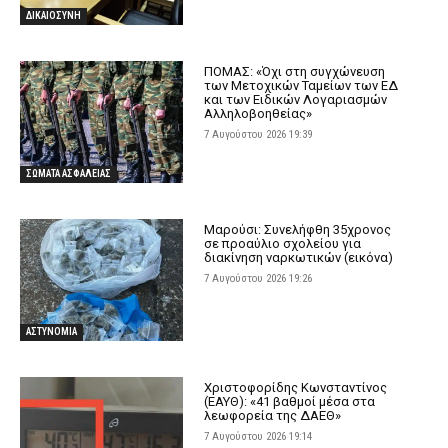
ΔΙΚΑΙΟΣΥΝΗ
ΠΟΜΑΣ: «Όχι στη συγχώνευση
των Μετοχικών Ταμείων των ΕΔ
και των Ειδικών Λογαριασμών
Αλληλοβοηθείας»
7 Αυγούστου 2026 19:39
ΣΩΜΑΤΑ ΑΣΦΑΛΕΙΑΣ
Μαρούσι: Συνελήφθη 35χρονος
σε προαύλιο σχολείου για
διακίνηση ναρκωτικών (εικόνα)
7 Αυγούστου 2026 19:26
ΑΣΤΥΝΟΜΙΑ
Χριστοφορίδης Κωνσταντίνος
(ΕΑΥΘ): «41 βαθμοί μέσα στα
λεωφορεία της ΔΑΕΘ»
7 Αυγούστου 2026 19:14