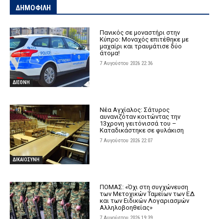
ΔΗΜΟΦΙΛΗ
Πανικός σε μοναστήρι στην
Κύπρο: Μοναχός επιτέθηκε με
μαχαίρι και τραυμάτισε δύο
άτομα!
7 Αυγούστου 2026 22:36
ΔΙΕΘΝΗ
Νέα Αγχίαλος: Σάτυρος
αυνανιζόταν κοιτώντας την
13χρονη γειτόνισσά του –
Καταδικάστηκε σε φυλάκιση
7 Αυγούστου 2026 22:07
ΔΙΚΑΙΟΣΥΝΗ
ΠΟΜΑΣ: «Όχι στη συγχώνευση
των Μετοχικών Ταμείων των ΕΔ
και των Ειδικών Λογαριασμών
Αλληλοβοηθείας»
7 Αυγούστου 2026 19:39