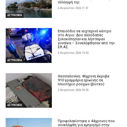
σύλληψή της
6 Αυγούστου 2026 11:51
ΑΣΤΥΝΟΜΙΑ
Επεισόδιο σε νυχτερινό κέντρο
στο Αίγιο: Δύο αλλοδαπές
ξυλοκόπησαν και λήστεψαν
γυναίκα – Συνελήφθησαν από την
ΕΛ.ΑΣ.
6 Αυγούστου 2026 10:03
ΑΣΤΥΝΟΜΙΑ
Θεσσαλονίκη: 46χρονη έκρυβε
910 γραμμάρια ηρωίνης σε
πλυντήριο ρούχων (βίντεο)
6 Αυγούστου 2026 09:35
ΑΣΤΥΝΟΜΙΑ
Προφυλακίστηκε ο 44χρονος που
συνελήφθη για εμπρησμό στην