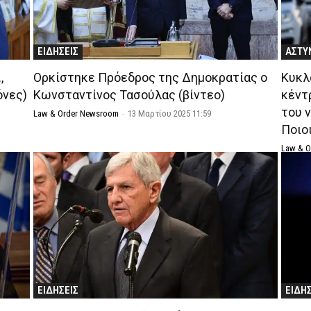
ΕΙΔΗΣΕΙΣ
ΑΣΤΥ
,
Ορκίστηκε Πρόεδρος της Δημοκρατίας ο
Κυκλ
όνες)
Κωνσταντίνος Τασούλας (βίντεο)
κέντ
του 
Law & Order Newsroom
-
13 Μαρτίου 2025 11:59
Ποιο
Law & 
ΕΙΔΗΣΕΙΣ
ΕΙΔΗ