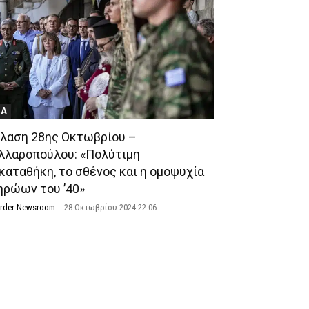
ΝΑ
λαση 28ης Οκτωβρίου –
λλαροπούλου: «Πολύτιμη
καταθήκη, το σθένος και η ομοψυχία
ηρώων του ’40»
Order Newsroom
-
28 Οκτωβρίου 2024 22:06