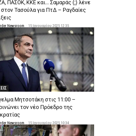
Α, ΠΑΣΟΚ, ΚΚΕ και… Σαμαράς (;) λένε
» στον Τασούλα για ΠτΔ – Ραγδαίες
ίξεις
Order Newsroom
-
15 Ιανουαρίου 2025 12:35
ΣΕΙΣ
γελμα Μητσοτάκη στις 11:00 –
οινώνει τον νέο Πρόεδρο της
κρατίας
Order Newsroom
-
15 Ιανουαρίου 2025 10:34