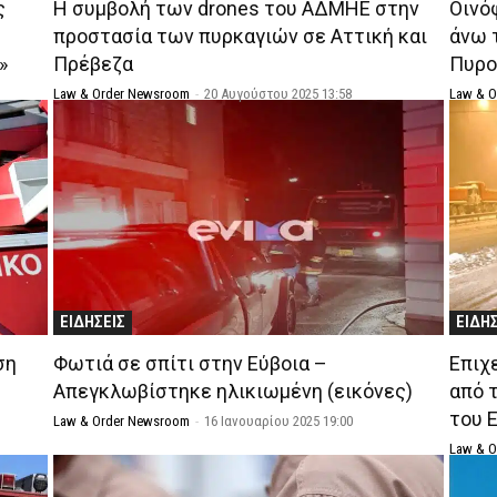
ς
Η συμβολή των drones του ΑΔΜΗΕ στην
Οινό
προστασία των πυρκαγιών σε Αττική και
άνω 
»
Πρέβεζα
Πυρο
Law & Order Newsroom
-
20 Αυγούστου 2025 13:58
Law & 
ΕΙΔΗΣΕΙΣ
ΕΙΔΗ
ση
Φωτιά σε σπίτι στην Εύβοια –
Επιχ
Απεγκλωβίστηκε ηλικιωμένη (εικόνες)
από 
του 
Law & Order Newsroom
-
16 Ιανουαρίου 2025 19:00
Law & 