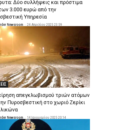
φυτα: Δύο συλλήψεις και πρόστιμα
των 3.000 ευρώ από την
σβεστική Υπηρεσία
Order Newsroom
-
24 Απριλίου 2025 23:59
ΣΕΙΣ
είρηση απεγκλωβισμού τριών ατόμων
την Πυροσβεστική στο χωριό Ζερίκι
Ελικώνα
Order Newsroom
-
14 Ιανουαρίου 2025 20:14