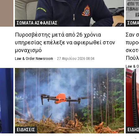
ΣΩΜΑΤΑ ΑΣΦΑΛΕΙΑΣ
ΣΩΜΑ
Πυροσβέστης μετά από 26 χρόνια
Σαν 
υπηρεσίας επέλεξε να αφιερωθεί στον
πυρο
μοναχισμό
σκοτ
Πούλ
Law & Order Newsroom
-
27 Απριλίου 2026 08:04
Law & 
ΕΙΔΗΣΕΙΣ
ΕΙΔΗ