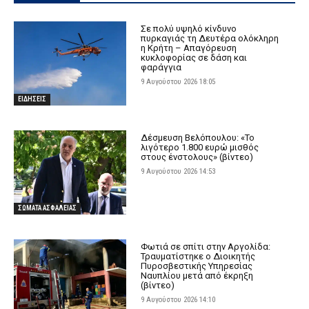
Σε πολύ υψηλό κίνδυνο
πυρκαγιάς τη Δευτέρα ολόκληρη
η Κρήτη – Απαγόρευση
κυκλοφορίας σε δάση και
φαράγγια
9 Αυγούστου 2026 18:05
ΕΙΔΗΣΕΙΣ
Δέσμευση Βελόπουλου: «Το
λιγότερο 1.800 ευρώ μισθός
στους ένστολους» (βίντεο)
9 Αυγούστου 2026 14:53
ΣΩΜΑΤΑ ΑΣΦΑΛΕΙΑΣ
Φωτιά σε σπίτι στην Αργολίδα:
Τραυματίστηκε o Διοικητής
Πυροσβεστικής Υπηρεσίας
Ναυπλίου μετά από έκρηξη
(βίντεο)
9 Αυγούστου 2026 14:10