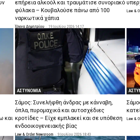
υν
επήρεια αλκοόλ και τραυμάτισε συνοριακό
υπερ
φύλακα – Κουβαλούσε πάνω από 100
Law & 
ναρκωτικά χάπια
Έλενα Δημητρίου
-
19 Ιουλίου 2026 14:17
ΑΣΤΥΝΟΜΙΑ
ΑΣΤΥ
Σάμος: Συνελήφθη άνδρας με κάνναβη,
Σάμο
όπλα, πυρομαχικά και αυτοσχέδιες
κατε
Κω και
κροτίδες – Είχε εμπλακεί και σε υπόθεση
Law & 
ενδοοικογενειακής βίας
Law & Order Newsroom
-
9 Ιουλίου 2026 18:43