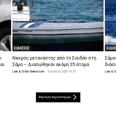
ΕΙΔΗΣΕΙΣ
ΕΙΔΗ
ι
Νεκρός μετανάστης από το Σουδάν στη
Σάμο
αι
Σάμο – Διασώθηκαν ακόμη 35 άτομα
διάσ
Law & Order Newsroom
-
6 Ιουλίου 2026 19:10
Law & 
Φόρτωση περισσοτέρων