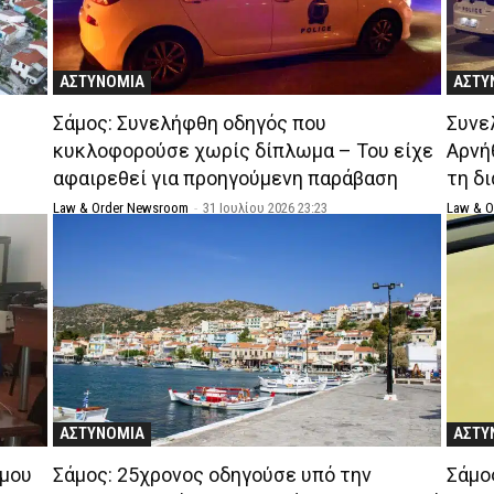
ΑΣΤΥΝΟΜΙΑ
ΑΣΤΥ
Σάμος: Συνελήφθη οδηγός που
Συνε
κυκλοφορούσε χωρίς δίπλωμα – Του είχε
Αρνή
αφαιρεθεί για προηγούμενη παράβαση
τη δ
Law & Order Newsroom
-
31 Ιουλίου 2026 23:23
Law & 
ΑΣΤΥΝΟΜΙΑ
ΑΣΤΥ
άμου
Σάμος: 25χρονος οδηγούσε υπό την
Σάμο