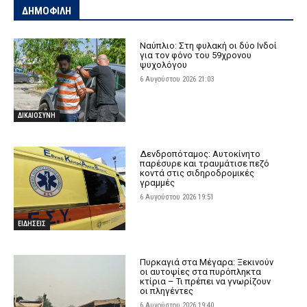
ΔΗΜΟΦΙΛΗ
Ναύπλιο: Στη φυλακή οι δύο Ινδοί
για τον φόνο του 59χρονου
ψυχολόγου
6 Αυγούστου 2026 21:03
ΔΙΚΑΙΟΣΥΝΗ
Δενδροπόταμος: Αυτοκίνητο
παρέσυρε και τραυμάτισε πεζό
κοντά στις σιδηροδρομικές
γραμμές
6 Αυγούστου 2026 19:51
ΕΙΔΗΣΕΙΣ
Πυρκαγιά στα Μέγαρα: Ξεκινούν
οι αυτοψίες στα πυρόπληκτα
κτίρια – Τι πρέπει να γνωρίζουν
οι πληγέντες
6 Αυγούστου 2026 19:40