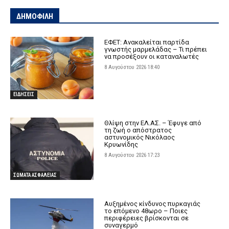
ΔΗΜΟΦΙΛΗ
ΕΦΕΤ: Ανακαλείται παρτίδα
γνωστής μαρμελάδας – Τι πρέπει
να προσέξουν οι καταναλωτές
8 Αυγούστου 2026 18:40
ΕΙΔΗΣΕΙΣ
Θλίψη στην ΕΛ.ΑΣ. – Έφυγε από
τη ζωή ο απόστρατος
αστυνομικός Νικόλαος
Κρυωνίδης
8 Αυγούστου 2026 17:23
ΣΩΜΑΤΑ ΑΣΦΑΛΕΙΑΣ
Αυξημένος κίνδυνος πυρκαγιάς
το επόμενο 48ωρο – Ποιες
περιφέρειες βρίσκονται σε
συναγερμό