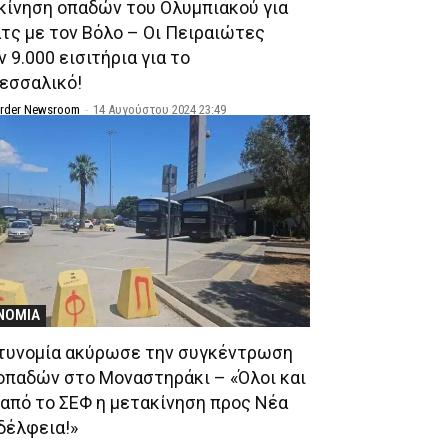
κίνηση οπαδών του Ολυμπιακού για
ατς με τον Βόλο – Οι Πειραιώτες
 9.000 εισιτήρια για το
εσσαλικό!
Order Newsroom
-
14 Αυγούστου 2024 23:49
ΝΟΜΙΑ
τυνομία ακύρωσε την συγκέντρωση
οπαδών στο Μοναστηράκι – «Όλοι και
 από το ΣΕΦ η μετακίνηση προς Νέα
δέλφεια!»