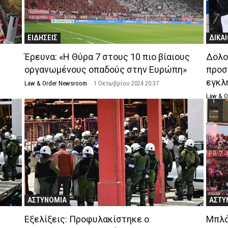
ΕΙΔΗΣΕΙΣ
ΔΙΚΑ
Έρευνα: «Η Θύρα 7 στους 10 πιο βίαιους
Δολο
οργανωμένους οπαδούς στην Ευρώπη»
προσ
εγκλ
Law & Order Newsroom
-
1 Οκτωβρίου 2024 20:37
Law & 
ΑΣΤΥΝΟΜΙΑ
ΑΣΤΥ
Εξελίξεις: Προφυλακίστηκε ο
Μπλό