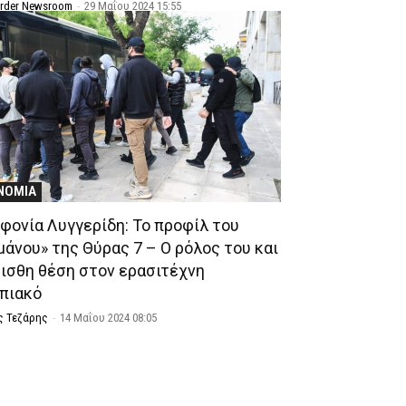
Order Newsroom
-
29 Μαΐου 2024 15:55
ΝΟΜΙΑ
φονία Λυγγερίδη: Το προφίλ του
μάνου» της Θύρας 7 – Ο ρόλος του και
μισθη θέση στον ερασιτέχνη
πιακό
ς Τεζάρης
-
14 Μαΐου 2024 08:05