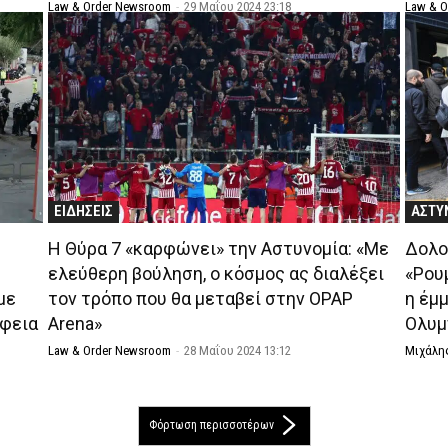
Law & Order Newsroom
-
29 Μαΐου 2024 23:18
Law & 
ΕΙΔΗΣΕΙΣ
ΑΣΤΥ
Η Θύρα 7 «καρφώνει» την Αστυνομία: «Με
Δολο
ελεύθερη βούληση, ο κόσμος ας διαλέξει
«Ρου
με
τον τρόπο που θα μεταβεί στην OPAP
η έμ
λφεια
Arena»
Ολυμ
Law & Order Newsroom
-
28 Μαΐου 2024 13:12
Μιχάλη
Φόρτωση περισσοτέρων