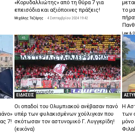
«Κορυδαλλιώτης» από τη Θύρα 7 για
μετα
επεισόδια και αξιόποινες πράξεις!
το μ
πήραν
Μιχάλης Τεζάρης
-
4 Σεπτεμβρίου 2024 19:42
Πανθ
Law & 
ΕΙΔΗΣΕΙΣ
ΑΣΤΥ
Οι οπαδοί του Ολυμπιακού ανέβασαν πανό
Η Ασ
μάνο»
υπέρ των φυλακισμένων χούλιγκαν που
των 
ας 7!
σκότωσαν τον αστυνομικό Γ. Λυγγερίδη!
μόνο
(εικόνα)
Φιλα