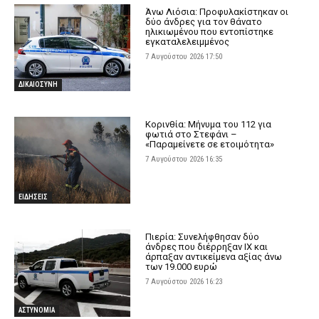
Άνω Λιόσια: Προφυλακίστηκαν οι
δύο άνδρες για τον θάνατο
ηλικιωμένου που εντοπίστηκε
εγκαταλελειμμένος
7 Αυγούστου 2026 17:50
ΔΙΚΑΙΟΣΥΝΗ
Κορινθία: Μήνυμα του 112 για
φωτιά στο Στεφάνι –
«Παραμείνετε σε ετοιμότητα»
7 Αυγούστου 2026 16:35
ΕΙΔΗΣΕΙΣ
Πιερία: Συνελήφθησαν δύο
άνδρες που διέρρηξαν ΙΧ και
άρπαξαν αντικείμενα αξίας άνω
των 19.000 ευρώ
7 Αυγούστου 2026 16:23
ΑΣΤΥΝΟΜΙΑ