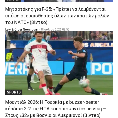
Μητσοτάκης για F-35: «Πρέπει να λαμβάνονται
υπόψη οι ευαισθησίες όλων των κρατών μελών
του ΝΑΤΟ» (βίντεο)
Law & Order Newsroom
-
8 Ιουλίου 2026 09:55
SPORTS
Μουντιάλ 2026: Η Τουρκία με buzzer-beater
κέρδισε 3-2 τις ΗΠΑ και είπε «αντίο» με νίκη –
Στους «32» με Βοσνία οι Αμερικανοί (βίντεο)