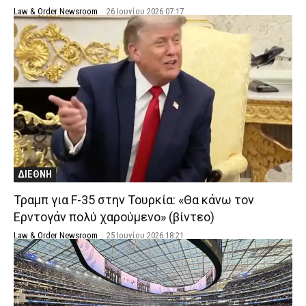
Law & Order Newsroom
-
26 Ιουνίου 2026 07:17
ΔΙΕΘΝΗ
Τραμπ για F-35 στην Τουρκία: «Θα κάνω τον
Ερντογάν πολύ χαρούμενο» (βίντεο)
Law & Order Newsroom
-
25 Ιουνίου 2026 18:21