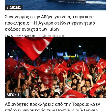
ΕΙΔΗΣΕΙΣ
Συναγερμός στην Αθήνα για νέες τουρκικές
προκλήσεις – Η Άγκυρα στέλνει ερευνητικό
σκάφος ανοιχτά των Ιμίων
Law & Order Newsroom
-
27 Μαΐου 2024 12:09
ΔΙΕΘΝΗ
Αδιανόητες προκλήσεις από την Τουρκία: «Δεν
υπάρχει γενοκτονία των Ποντίων, οι Έλληνες