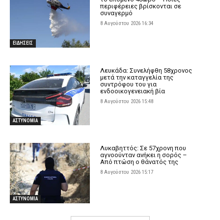
περιφέρειες βρίσκονται σε
συναγερμό
8 Αυγούστου 2026 16:34
ΕΙΔΗΣΕΙΣ
Λευκάδα: Συνελήφθη 58χρονος
μετά την καταγγελία της
συντρόφου του για
ενδοοικογενειακή βία
8 Αυγούστου 2026 15:48
ΑΣΤΥΝΟΜΙΑ
Λυκαβηττός: Σε 57χρονη που
αγνοούνταν ανήκει η σορός –
Από πτώση ο θάνατός της
8 Αυγούστου 2026 15:17
ΑΣΤΥΝΟΜΙΑ