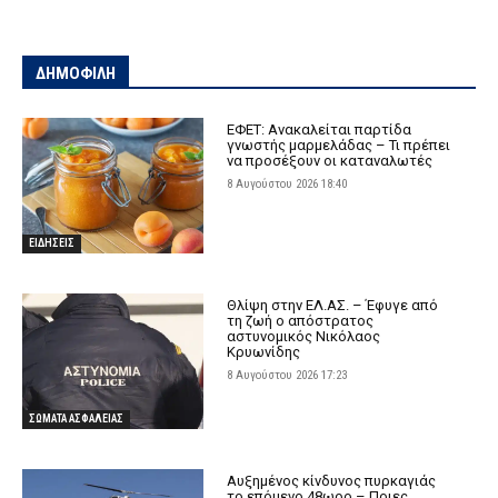
ΔΗΜΟΦΙΛΗ
ΕΦΕΤ: Ανακαλείται παρτίδα
γνωστής μαρμελάδας – Τι πρέπει
να προσέξουν οι καταναλωτές
8 Αυγούστου 2026 18:40
ΕΙΔΗΣΕΙΣ
Θλίψη στην ΕΛ.ΑΣ. – Έφυγε από
τη ζωή ο απόστρατος
αστυνομικός Νικόλαος
Κρυωνίδης
8 Αυγούστου 2026 17:23
ΣΩΜΑΤΑ ΑΣΦΑΛΕΙΑΣ
Αυξημένος κίνδυνος πυρκαγιάς
το επόμενο 48ωρο – Ποιες