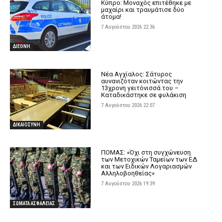
Κύπρο: Μοναχός επιτέθηκε με
μαχαίρι και τραυμάτισε δύο
άτομα!
7 Αυγούστου 2026 22:36
ΔΙΕΘΝΗ
Νέα Αγχίαλος: Σάτυρος
αυνανιζόταν κοιτώντας την
13χρονη γειτόνισσά του –
Καταδικάστηκε σε φυλάκιση
7 Αυγούστου 2026 22:07
ΔΙΚΑΙΟΣΥΝΗ
ΠΟΜΑΣ: «Όχι στη συγχώνευση
των Μετοχικών Ταμείων των ΕΔ
και των Ειδικών Λογαριασμών
Αλληλοβοηθείας»
7 Αυγούστου 2026 19:39
ΣΩΜΑΤΑ ΑΣΦΑΛΕΙΑΣ