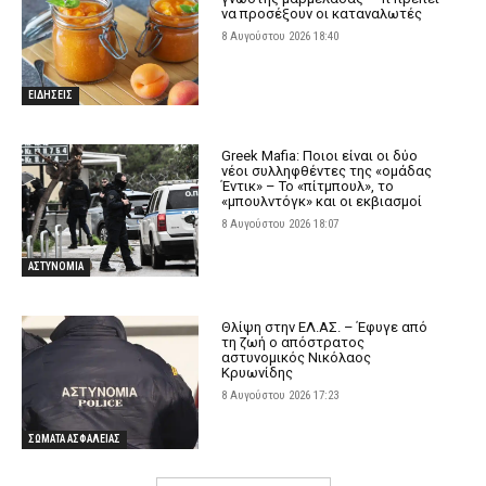
να προσέξουν οι καταναλωτές
8 Αυγούστου 2026 18:40
ΕΙΔΗΣΕΙΣ
Greek Mafia: Ποιοι είναι οι δύο
νέοι συλληφθέντες της «ομάδας
Έντικ» – Το «πίτμπουλ», το
«μπουλντόγκ» και οι εκβιασμοί
8 Αυγούστου 2026 18:07
ΑΣΤΥΝΟΜΙΑ
Θλίψη στην ΕΛ.ΑΣ. – Έφυγε από
τη ζωή ο απόστρατος
αστυνομικός Νικόλαος
Κρυωνίδης
8 Αυγούστου 2026 17:23
ΣΩΜΑΤΑ ΑΣΦΑΛΕΙΑΣ