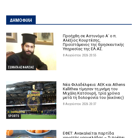
ΔΗΜΟΦΙΛΗ
Προήχθη σε Αστυνόμο Α΄ ο π.
Αλέξιος Κουρτέσης,
Προϊστάμενος της Θρησκευτικής
Υπηρεσίας της ΕΛ.ΑΣ.
8 Αυγούστου 2026 20:55
ΣΩΜΑΤΑ ΑΣΦΑΛΕΙΑΣ
Νέα Φιλαδέλφεια: ΑΕΚ και Athens
Kallithea τίμησαν τη μνήμη του
Μιχάλη Κατσουρή, τρία χρόνια
μετά τη δολοφονία του (εικόνες)
8 Αυγούστου 2026 20:37
SPORTS
ΕΦΕΤ: Ανακαλείται παρτίδα
γνωστής μαρμελάδας – Τι πρέπει