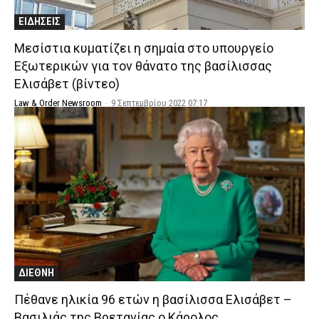
ΕΙΔΗΣΕΙΣ
Μεσίστια κυματίζει η σημαία στο υπουργείο
Εξωτερικών για τον θάνατο της βασίλισσας
Ελισάβετ (βίντεο)
Law & Order Newsroom
-
9 Σεπτεμβρίου 2022 07:17
ΔΙΕΘΝΗ
Πέθανε ηλικία 96 ετών η βασίλισσα Ελισάβετ –
Βασιλιάς της Βρετανίας ο Κάρολος