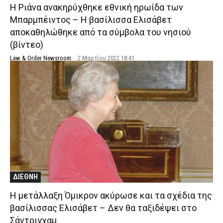
Η Ριάνα ανακηρύχθηκε εθνική ηρωίδα των
Μπαρμπέιντος – Η βασίλισσα Ελισάβετ
αποκαθηλώθηκε από τα σύμβολα του νησιού
(βίντεο)
Law & Order Newsroom
-
2 Μαρτίου 2022 18:41
ΔΙΕΘΝΗ
Η μετάλλαξη Όμικρον ακύρωσε και τα σχέδια της
βασίλισσας Ελισάβετ – Δεν θα ταξιδέψει στο
Σάντριγχαμ