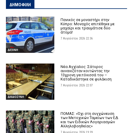
ΔΗΜΟΦΙΛΗ
Πανικός σε μοναστήρι στην
Κύπρο: Μοναχός επιτέθηκε με
μαχαίρι και τραυμάτισε δύο
άτομα!
7 Αυγούστου 2026 22:36
ΔΙΕΘΝΗ
Νέα Αγχίαλος: Σάτυρος
αυνανιζόταν κοιτώντας την
13χρονη γειτόνισσά του –
Καταδικάστηκε σε φυλάκιση
7 Αυγούστου 2026 22:07
ΔΙΚΑΙΟΣΥΝΗ
ΠΟΜΑΣ: «Όχι στη συγχώνευση
των Μετοχικών Ταμείων των ΕΔ
και των Ειδικών Λογαριασμών
Αλληλοβοηθείας»
7 Αυγούστου 2026 19:39