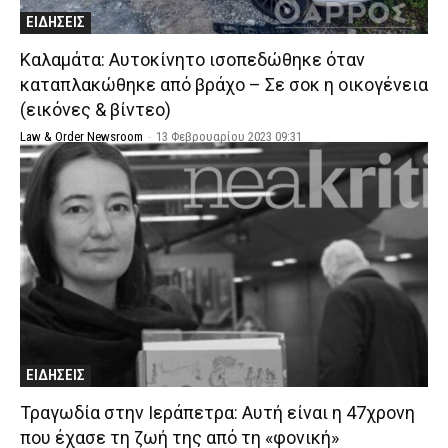
ΕΙΔΗΣΕΙΣ
Καλαμάτα: Αυτοκίνητο ισοπεδώθηκε όταν
καταπλακώθηκε από βράχο – Σε σοκ η οικογένεια
(εικόνες & βίντεο)
Law & Order Newsroom
-
13 Φεβρουαρίου 2023 09:31
ΕΙΔΗΣΕΙΣ
Τραγωδία στην Ιεράπετρα: Αυτή είναι η 47χρονη
που έχασε τη ζωή της από τη «φονική»