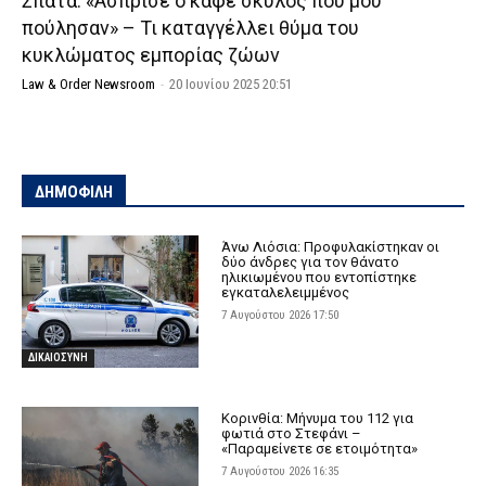
Σπάτα: «Άσπρισε ο καφέ σκύλος που μου
πούλησαν» – Τι καταγγέλλει θύμα του
κυκλώματος εμπορίας ζώων
Law & Order Newsroom
-
20 Ιουνίου 2025 20:51
ΔΗΜΟΦΙΛΗ
Άνω Λιόσια: Προφυλακίστηκαν οι
δύο άνδρες για τον θάνατο
ηλικιωμένου που εντοπίστηκε
εγκαταλελειμμένος
7 Αυγούστου 2026 17:50
ΔΙΚΑΙΟΣΥΝΗ
Κορινθία: Μήνυμα του 112 για
φωτιά στο Στεφάνι –
«Παραμείνετε σε ετοιμότητα»
7 Αυγούστου 2026 16:35