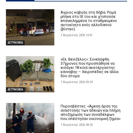
Άγριος καβγάς στη Θήβα: Ρομά
μπήκε στο ΙΧ του και χτυπούσε
επανειλημμένα το σταθμευμένο
αυτοκίνητο ενός αλλοδαπού
(βίντεο)
7 Αυγούστου 2026 10:41
ΑΣΤΥΝΟΜΙΑ
«Ελ. Βενιζέλος»: Συνελήφθη
37χρονος που προσπάθησε να
εισάγει 18 κιλά ακατέργαστης
κάνναβης – Χειροπέδες σε άλλα
δύο άτομα
7 Αυγούστου 2026 09:29
ΑΣΤΥΝΟΜΙΑ
Πυροσβέστες: «Άμεση άρση της
αναστολής των αδειών και πλήρη
αποζημίωση των συναδέλφων
που υπέστησαν οικονομική ζημία»
7 Αυγούστου 2026 08:24