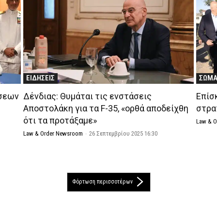
ΕΙΔΗΣΕΙΣ
ΣΩΜΑ
έσεων
Δένδιας: Θυμάται τις ενστάσεις
Επίσ
Αποστολάκη για τα F-35, «ορθά αποδείχθη
στρα
ότι τα προτάξαμε»
Law & 
Law & Order Newsroom
-
26 Σεπτεμβρίου 2025 16:30
Φόρτωση περισσοτέρων