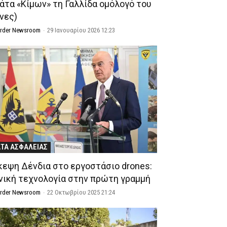
άτα «Κίμων» τη Γαλλίδα ομόλογό του
όνες)
Order Newsroom
-
29 Ιανουαρίου 2026 12:23
ΤΑ ΑΣΦΑΛΕΙΑΣ
κεψη Δένδια στο εργοστάσιο drones:
νική τεχνολογία στην πρώτη γραμμή
Order Newsroom
-
22 Οκτωβρίου 2025 21:24