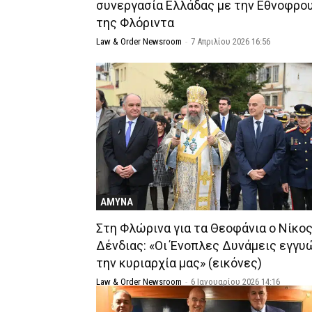
συνεργασία Ελλάδας με την Εθνοφρο
της Φλόριντα
Law & Order Newsroom
-
7 Απριλίου 2026 16:56
ΑΜΥΝΑ
Στη Φλώρινα για τα Θεοφάνια ο Νίκο
Δένδιας: «Οι Ένοπλες Δυνάμεις εγγυ
την κυριαρχία μας» (εικόνες)
Law & Order Newsroom
-
6 Ιανουαρίου 2026 14:16