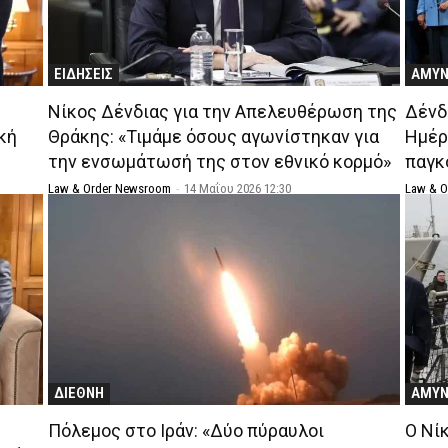
ΕΙΔΗΣΕΙΣ
ΑΜΥ
Νίκος Δένδιας για την Απελευθέρωση της
Δένδ
κή
Θράκης: «Τιμάμε όσους αγωνίστηκαν για
Ημέρ
την ενσωμάτωσή της στον εθνικό κορμό»
παγκ
Law & Order Newsroom
-
14 Μαΐου 2026 12:30
Law & 
ΔΙΕΘΝΗ
ΑΜΥ
Πόλεμος στο Ιράν: «Δύο πύραυλοι
Ο Νί