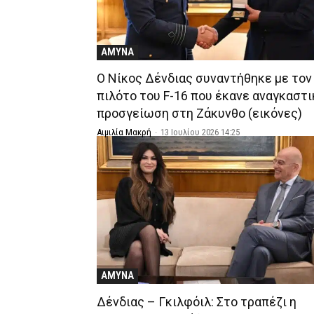
ΑΜΥΝΑ
Ο Νίκος Δένδιας συναντήθηκε με τον
πιλότο του F-16 που έκανε αναγκαστι
προσγείωση στη Ζάκυνθο (εικόνες)
Αιμιλία Μακρή
-
13 Ιουλίου 2026 14:25
ΑΜΥΝΑ
Δένδιας – Γκιλφόιλ: Στο τραπέζι η