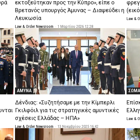
υρά
εκτοξεύτηκαν προς την Κύπρο», είπε ο
φρεγ
Βρετανός υπουργός Άμυνας – Διαψεύδει η
(εικ
Λευκωσία
Law & 
Law & Order Newsroom
-
1 Μαρτίου 2026 12:28
ΑΜΥΝΑ
ΣΩΜΑ
ς
Δένδιας: «Συζητήσαμε με την Κίμπερλι
Επίσ
ώνται
Γκιλφόιλ για τις στρατηγικές αμυντικές
Ελλη
σχέσεις Ελλάδας – ΗΠΑ»
Law & 
Law & Order Newsroom
-
13 Νοεμβρίου 2025 16:42