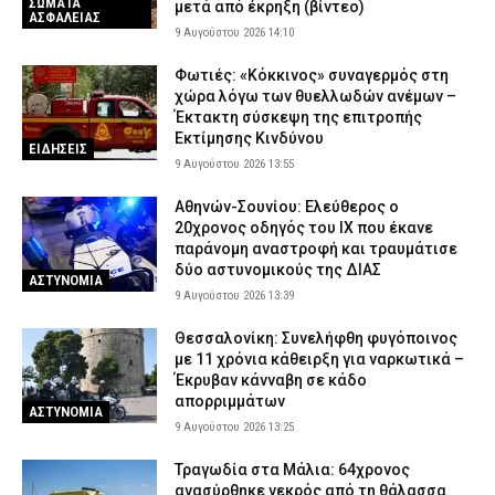
ΣΩΜΑΤΑ
μετά από έκρηξη (βίντεο)
ΑΣΦΑΛΕΙΑΣ
9 Αυγούστου 2026 14:10
Φωτιές: «Κόκκινος» συναγερμός στη
χώρα λόγω των θυελλωδών ανέμων –
Έκτακτη σύσκεψη της επιτροπής
Εκτίμησης Κινδύνου
ΕΙΔΗΣΕΙΣ
9 Αυγούστου 2026 13:55
Αθηνών-Σουνίου: Ελεύθερος ο
20χρονος οδηγός του ΙΧ που έκανε
παράνομη αναστροφή και τραυμάτισε
δύο αστυνομικούς της ΔΙΑΣ
ΑΣΤΥΝΟΜΙΑ
9 Αυγούστου 2026 13:39
Θεσσαλονίκη: Συνελήφθη φυγόποινος
με 11 χρόνια κάθειρξη για ναρκωτικά –
Έκρυβαν κάνναβη σε κάδο
απορριμμάτων
ΑΣΤΥΝΟΜΙΑ
9 Αυγούστου 2026 13:25
Τραγωδία στα Μάλια: 64χρονος
ανασύρθηκε νεκρός από τη θάλασσα