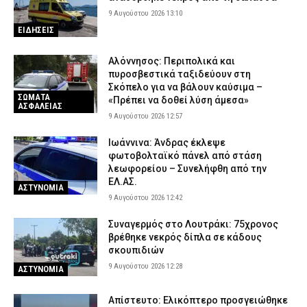
9 Αυγούστου 2026 13:10
ΕΙΔΗΣΕΙΣ
Αλόννησος: Περιπολικά και
πυροσβεστικά ταξιδεύουν στη
Σκόπελο για να βάλουν καύσιμα –
ΣΩΜΑΤΑ
«Πρέπει να δοθεί λύση άμεσα»
ΑΣΦΑΛΕΙΑΣ
9 Αυγούστου 2026 12:57
Ιωάννινα: Άνδρας έκλεψε
φωτοβολταϊκό πάνελ από στάση
λεωφορείου – Συνελήφθη από την
ΕΛ.ΑΣ.
ΑΣΤΥΝΟΜΙΑ
9 Αυγούστου 2026 12:42
Συναγερμός στο Λουτράκι: 75χρονος
βρέθηκε νεκρός δίπλα σε κάδους
σκουπιδιών
9 Αυγούστου 2026 12:28
ΑΣΤΥΝΟΜΙΑ
Απίστευτο: Ελικόπτερο προσγειώθηκε