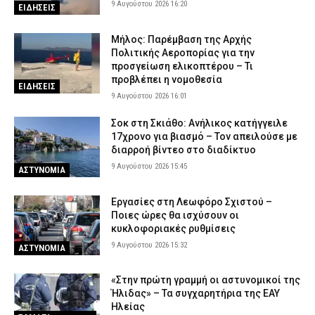
9 Αυγούστου 2026 16:20
ΕΙΔΗΣΕΙΣ
9 Αυγούστου 2026 08:38
ΑΣΤΥΝΟΜΙΑ
Μήλος: Παρέμβαση της Αρχής
Πολιτικής Αεροπορίας για την
προσγείωση ελικοπτέρου – Τι
προβλέπει η νομοθεσία
ΕΙΔΗΣΕΙΣ
9 Αυγούστου 2026 16:01
Σοκ στη Σκιάθο: Ανήλικος κατήγγειλε
17χρονο για βιασμό – Τον απειλούσε με
διαρροή βίντεο στο διαδίκτυο
9 Αυγούστου 2026 15:45
ΑΣΤΥΝΟΜΙΑ
Εργασίες στη Λεωφόρο Σχιστού –
Ποιες ώρες θα ισχύσουν οι
κυκλοφοριακές ρυθμίσεις
9 Αυγούστου 2026 15:32
ΑΣΤΥΝΟΜΙΑ
«Στην πρώτη γραμμή οι αστυνομικοί της
Ήλιδας» – Τα συγχαρητήρια της ΕΑΥ
Ηλείας