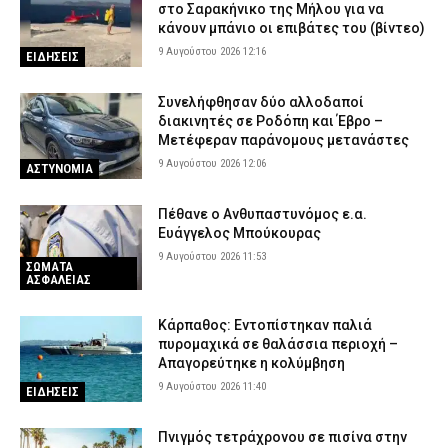
στο Σαρακήνικο της Μήλου για να
κάνουν μπάνιο οι επιβάτες του (βίντεο)
9 Αυγούστου 2026 12:16
ΕΙΔΗΣΕΙΣ
Συνελήφθησαν δύο αλλοδαποί
διακινητές σε Ροδόπη και Έβρο –
Μετέφεραν παράνομους μετανάστες
9 Αυγούστου 2026 12:06
ΑΣΤΥΝΟΜΙΑ
Πέθανε ο Ανθυπαστυνόμος ε.α.
Ευάγγελος Μπούκουρας
9 Αυγούστου 2026 11:53
ΣΩΜΑΤΑ
ΑΣΦΑΛΕΙΑΣ
Κάρπαθος: Εντοπίστηκαν παλιά
πυρομαχικά σε θαλάσσια περιοχή –
Απαγορεύτηκε η κολύμβηση
9 Αυγούστου 2026 11:40
ΕΙΔΗΣΕΙΣ
Πνιγμός τετράχρονου σε πισίνα στην