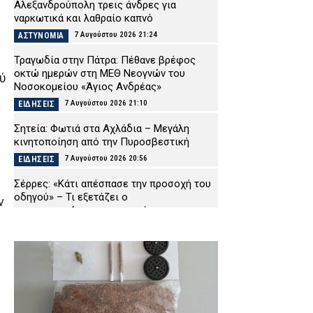
Αλεξανδρούπολη τρεις άνδρες για
ναρκωτικά και λαθραίο καπνό
7 Αυγούστου 2026 21:24
ΑΣΤΥΝΟΜΙΑ
Τραγωδία στην Πάτρα: Πέθανε βρέφος
οκτώ ημερών στη ΜΕΘ Νεογνών του
ού
Νοσοκομείου «Άγιος Ανδρέας»
7 Αυγούστου 2026 21:10
ΕΙΔΗΣΕΙΣ
Σητεία: Φωτιά στα Αχλάδια – Μεγάλη
κινητοποίηση από την Πυροσβεστική
7 Αυγούστου 2026 20:56
ΕΙΔΗΣΕΙΣ
Σέρρες: «Κάτι απέσπασε την προσοχή του
οδηγού» – Τι εξετάζει ο
ν
πραγματογνώμονας για τα αίτια του
δυστυχήματος
7 Αυγούστου 2026 20:41
ΕΙΔΗΣΕΙΣ
Εντατικοποιούνται οι έλεγχοι στις
παραλίες – Τρεις συλλήψεις και πέντε
«λουκέτα» στη Χαλκιδική
7 Αυγούστου 2026 20:27
ΑΣΤΥΝΟΜΙΑ