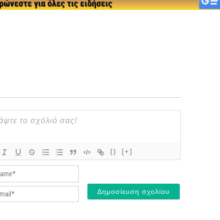
{}
[+]
Name*
Email*