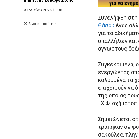
8 Ιουλίου 2026 13:30
Συνελήφθη στη 
Λιγότερο από 1
min.
Θάσου
ένας αλλ
για τα αδικήματ
υπαλλήλων και 
άγνωστους δράσ
Συγκεκριμένα, 
ενεργώντας από
καλυμμένα τα χ
επιχειρούν να δ
της οποίας του
Ι.Χ.Φ. οχήματος.
Σημειώνεται ότ
τράπηκαν σε φυ
σακούλες, πλην