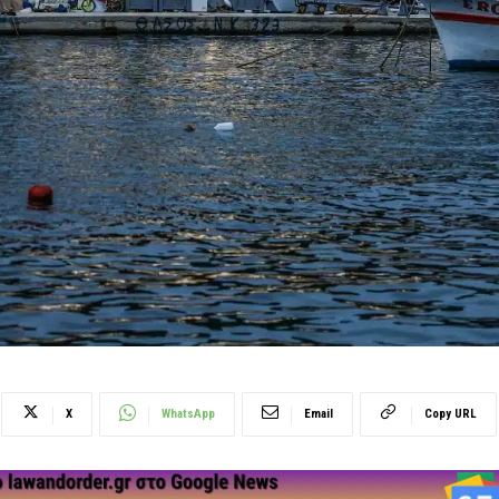
X
WhatsApp
Email
Copy URL