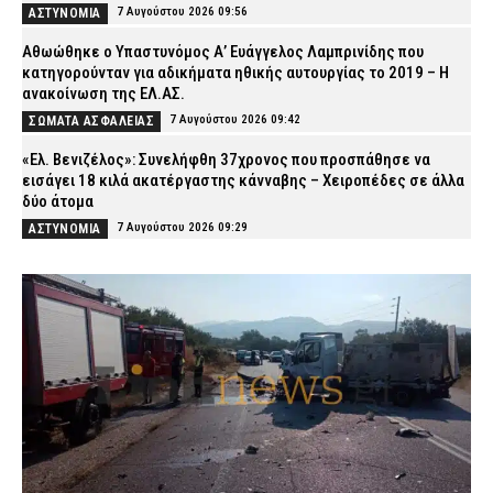
7 Αυγούστου 2026 09:56
ΑΣΤΥΝΟΜΙΑ
Αθωώθηκε ο Υπαστυνόμος Α’ Ευάγγελος Λαμπρινίδης που
κατηγορούνταν για αδικήματα ηθικής αυτουργίας το 2019 – Η
ανακοίνωση της ΕΛ.ΑΣ.
7 Αυγούστου 2026 09:42
ΣΩΜΑΤΑ ΑΣΦΑΛΕΙΑΣ
«Ελ. Βενιζέλος»: Συνελήφθη 37χρονος που προσπάθησε να
εισάγει 18 κιλά ακατέργαστης κάνναβης – Χειροπέδες σε άλλα
δύο άτομα
7 Αυγούστου 2026 09:29
ΑΣΤΥΝΟΜΙΑ
Γουδί: 53χρονη ανασύρθηκε νεκρή από ακάλυπτο πολυκατοικίας
– Έπεσε από τον πέμπτο όροφο
7 Αυγούστου 2026 09:16
ΑΣΤΥΝΟΜΙΑ
Τροχαίο-σοκ στις Σέρρες: ΙΧ συγκρούστηκε με φορτηγό –
Σκοτώθηκαν δύο άτομα
7 Αυγούστου 2026 09:03
ΕΙΔΗΣΕΙΣ
Λακωνία: Σήμερα η απολογία του 55χρονου που έκρυβε τη σορό
του πατέρα του σε καταψύκτη
7 Αυγούστου 2026 08:52
ΔΙΚΑΙΟΣΥΝΗ