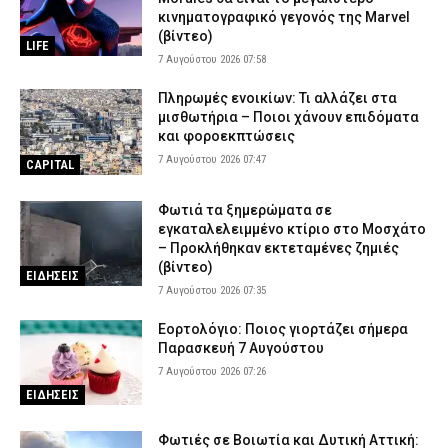
κινηματογραφικό γεγονός της Marvel
(βίντεο)
LIFE
7 Αυγούστου 2026 07:58
Πληρωμές ενοικίων: Τι αλλάζει στα
μισθωτήρια – Ποιοι χάνουν επιδόματα
και φοροεκπτώσεις
7 Αυγούστου 2026 07:47
CAPITAL
Φωτιά τα ξημερώματα σε
εγκαταλελειμμένο κτίριο στο Μοσχάτο
– Προκλήθηκαν εκτεταμένες ζημιές
(βίντεο)
ΕΙΔΗΣΕΙΣ
7 Αυγούστου 2026 07:35
Εορτολόγιο: Ποιος γιορτάζει σήμερα
Παρασκευή 7 Αυγούστου
7 Αυγούστου 2026 07:26
ΕΙΔΗΣΕΙΣ
Φωτιές σε Βοιωτία και Δυτική Αττική: