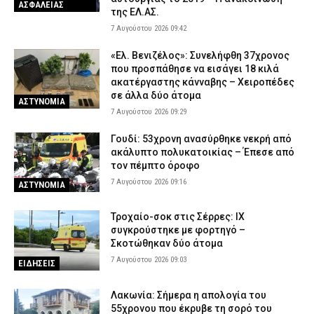
ΑΣΦΑΛΕΙΑΣ
της ΕΛ.ΑΣ.
7 Αυγούστου 2026 09:42
«Ελ. Βενιζέλος»: Συνελήφθη 37χρονος
που προσπάθησε να εισάγει 18 κιλά
ακατέργαστης κάνναβης – Χειροπέδες
σε άλλα δύο άτομα
ΑΣΤΥΝΟΜΙΑ
7 Αυγούστου 2026 09:29
Γουδί: 53χρονη ανασύρθηκε νεκρή από
ακάλυπτο πολυκατοικίας – Έπεσε από
τον πέμπτο όροφο
7 Αυγούστου 2026 09:16
ΑΣΤΥΝΟΜΙΑ
Τροχαίο-σοκ στις Σέρρες: ΙΧ
συγκρούστηκε με φορτηγό –
Σκοτώθηκαν δύο άτομα
7 Αυγούστου 2026 09:03
ΕΙΔΗΣΕΙΣ
Λακωνία: Σήμερα η απολογία του
55χρονου που έκρυβε τη σορό του