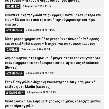
σε γκρεμό – Νεκρός ο 48χρονος οδηγός (βίντεο)
7 Αυγούστου 2026 11:14
ΕΙΔΗΣΕΙΣ
Οικογενειακή τραγωδία στις Σέρρες: Σκοτώθηκαν μητέρα και
γιος – Βίντεο-σοκ από τη στιγμή της σύγκρουσης του ΙΧ με
φορτηγό
7 Αυγούστου 2026 11:06
ΑΣΤΥΝΟΜΙΑ
Μεταφορές χρημάτων: Πότε μπορούν να θεωρηθούν δωρεές
και να επιβληθεί φόρος – Τι ισχύει για τις γονικές παροχές
7 Αυγούστου 2026 10:54
CAPITAL
Άγριος καβγάς στη Θήβα: Ρομά μπήκε στο ΙΧ του και χτυπούσε
επανειλημμένα το σταθμευμένο αυτοκίνητο ενός αλλοδαπού
(βίντεο)
7 Αυγούστου 2026 10:41
ΑΣΤΥΝΟΜΙΑ
Στην Εισαγγελία η 46χρονη που κατηγορείται για τη φονική
επίθεση στη Marfin (εικόνες)
7 Αυγούστου 2026 10:25
ΔΙΚΑΙΟΣΥΝΗ
Θεσσαλονίκη: Συνελήφθη 31χρονος Τούρκος καταζητούμενος
με ερυθρά αγγελία