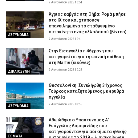
ΔΙΕΘΝΗ
7 Αυγούστου 2026 10:54
Ναύπλιο: Στη φυλακή οι δύο Ινδοί για τον φόνο του 59χρονου
Άγριος καβγάς στη Θήβα: Ρομά μπήκε
ψυχολόγου
στο ΙΧ του και χτυπούσε
6 Αυγούστου 2026 21:03
ΔΙΚΑΙΟΣΥΝΗ
επανειλημμένα το σταθμευμένο
αυτοκίνητο ενός αλλοδαπού (βίντεο)
ΑΣΤΥΝΟΜΙΑ
Λάρισα: Μοτοσικλέτα συγκρούστηκε με νταλίκα στην Αγιά – Στο
7 Αυγούστου 2026 10:41
νοσοκομείο ο αναβάτης
6 Αυγούστου 2026 20:49
ΕΙΔΗΣΕΙΣ
Στην Εισαγγελία η 46χρονη που
κατηγορείται για τη φονική επίθεση
στη Marfin (εικόνες)
7 Αυγούστου 2026 10:25
ΔΙΚΑΙΟΣΥΝΗ
Θεσσαλονίκη: Συνελήφθη 31χρονος
Τούρκος καταζητούμενος με ερυθρά
αγγελία
7 Αυγούστου 2026 09:56
ΑΣΤΥΝΟΜΙΑ
Αθωώθηκε ο Υπαστυνόμος Α’
Ευάγγελος Λαμπρινίδης που
κατηγορούνταν για αδικήματα ηθικής
ΣΩΜΑΤΑ
αυτουργίας το 2019 – Η ανακοίνωση