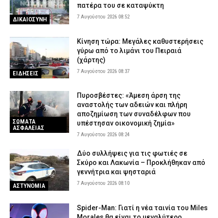
πατέρα του σε καταψύκτη
7 Αυγούστου 2026 08:52
ΔΙΚΑΙΟΣΥΝΗ
Κίνηση τώρα: Μεγάλες καθυστερήσεις
γύρω από το λιμάνι του Πειραιά
(χάρτης)
7 Αυγούστου 2026 08:37
ΕΙΔΗΣΕΙΣ
Πυροσβέστες: «Άμεση άρση της
αναστολής των αδειών και πλήρη
αποζημίωση των συναδέλφων που
ΣΩΜΑΤΑ
υπέστησαν οικονομική ζημία»
ΑΣΦΑΛΕΙΑΣ
7 Αυγούστου 2026 08:24
Δύο συλλήψεις για τις φωτιές σε
Σκύρο και Λακωνία – Προκλήθηκαν από
γεννήτρια και ψησταριά
7 Αυγούστου 2026 08:10
ΑΣΤΥΝΟΜΙΑ
Spider-Man: Γιατί η νέα ταινία του Miles
Morales θα είναι το μεγαλύτερο