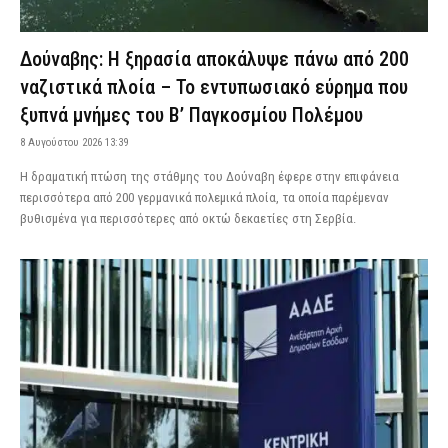
Δούναβης: Η ξηρασία αποκάλυψε πάνω από 200
ναζιστικά πλοία – Το εντυπωσιακό εύρημα που
ξυπνά μνήμες του Β’ Παγκοσμίου Πολέμου
8 Αυγούστου 2026 13:39
Η δραματική πτώση της στάθμης του Δούναβη έφερε στην επιφάνεια
περισσότερα από 200 γερμανικά πολεμικά πλοία, τα οποία παρέμεναν
βυθισμένα για περισσότερες από οκτώ δεκαετίες στη Σερβία.