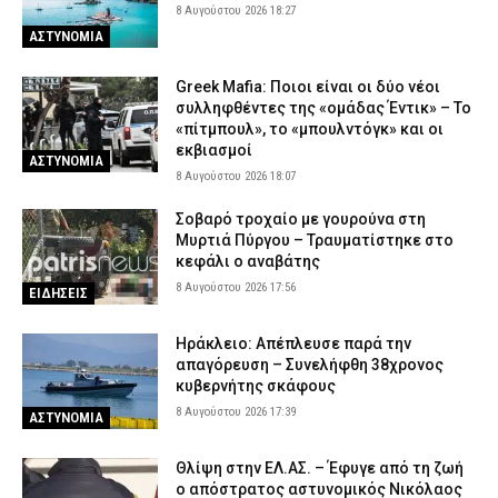
8 Αυγούστου 2026 18:27
ΑΣΤΥΝΟΜΙΑ
Greek Mafia: Ποιοι είναι οι δύο νέοι
συλληφθέντες της «ομάδας Έντικ» – Το
«πίτμπουλ», το «μπουλντόγκ» και οι
εκβιασμοί
ΑΣΤΥΝΟΜΙΑ
8 Αυγούστου 2026 18:07
Σοβαρό τροχαίο με γουρούνα στη
Μυρτιά Πύργου – Τραυματίστηκε στο
κεφάλι ο αναβάτης
8 Αυγούστου 2026 17:56
ΕΙΔΗΣΕΙΣ
Ηράκλειο: Απέπλευσε παρά την
απαγόρευση – Συνελήφθη 38χρονος
κυβερνήτης σκάφους
8 Αυγούστου 2026 17:39
ΑΣΤΥΝΟΜΙΑ
Θλίψη στην ΕΛ.ΑΣ. – Έφυγε από τη ζωή
ο απόστρατος αστυνομικός Νικόλαος