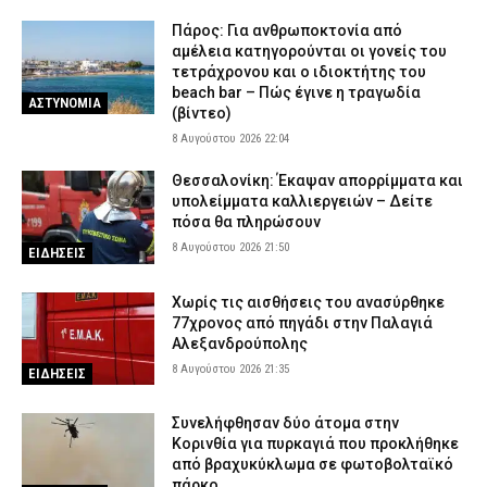
Εμπλέκεται σε εκβιασμούς και ξυλοδαρμούς επιχειρηματιών
Πάρος: Για ανθρωποκτονία από
8 Αυγούστου 2026 14:33
ΑΣΤΥΝΟΜΙΑ
αμέλεια κατηγορούνται οι γονείς του
τετράχρονου και ο ιδιοκτήτης του
Έβρος: Αστυνομικοί τσάκωσαν αλλοδαπούς διακινητές που
beach bar – Πώς έγινε η τραγωδία
μετέφεραν 12 παράνομους μετανάστες
ΑΣΤΥΝΟΜΙΑ
(βίντεο)
8 Αυγούστου 2026 14:18
ΑΣΤΥΝΟΜΙΑ
8 Αυγούστου 2026 22:04
Ποιος είναι ο 31χρονος «Ηλίας» που συνελήφθη στη Γερμανία
Θεσσαλονίκη: Έκαψαν απορρίμματα και
για τρεις δολοφονίες μελών της Greek Mafia – Θα εκδοθεί στην
υπολείμματα καλλιεργειών – Δείτε
Ελλάδα
πόσα θα πληρώσουν
8 Αυγούστου 2026 14:04
ΑΣΤΥΝΟΜΙΑ
8 Αυγούστου 2026 21:50
ΕΙΔΗΣΕΙΣ
Χωρίς τις αισθήσεις του ανασύρθηκε
77χρονος από πηγάδι στην Παλαγιά
Αλεξανδρούπολης
8 Αυγούστου 2026 21:35
ΕΙΔΗΣΕΙΣ
Συνελήφθησαν δύο άτομα στην
Κορινθία για πυρκαγιά που προκλήθηκε
από βραχυκύκλωμα σε φωτοβολταϊκό
πάρκο