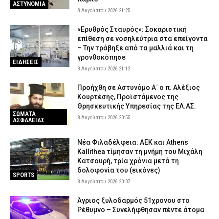
ΑΣΤΥΝΟΜΙΑ
8 Αυγούστου 2026 21:25
«Ερυθρός Σταυρός»: Σοκαριστική
επίθεση σε νοσηλεύτρια στα επείγοντα
– Την τράβηξε από τα μαλλιά και τη
γρονθοκόπησε
ΕΙΔΗΣΕΙΣ
8 Αυγούστου 2026 21:12
Προήχθη σε Αστυνόμο Α΄ ο π. Αλέξιος
Κουρτέσης, Προϊστάμενος της
Θρησκευτικής Υπηρεσίας της ΕΛ.ΑΣ.
ΣΩΜΑΤΑ
8 Αυγούστου 2026 20:55
ΑΣΦΑΛΕΙΑΣ
Νέα Φιλαδέλφεια: ΑΕΚ και Athens
Kallithea τίμησαν τη μνήμη του Μιχάλη
Κατσουρή, τρία χρόνια μετά τη
δολοφονία του (εικόνες)
SPORTS
8 Αυγούστου 2026 20:37
Άγριος ξυλοδαρμός 51χρονου στο
Ρέθυμνο – Συνελήφθησαν πέντε άτομα