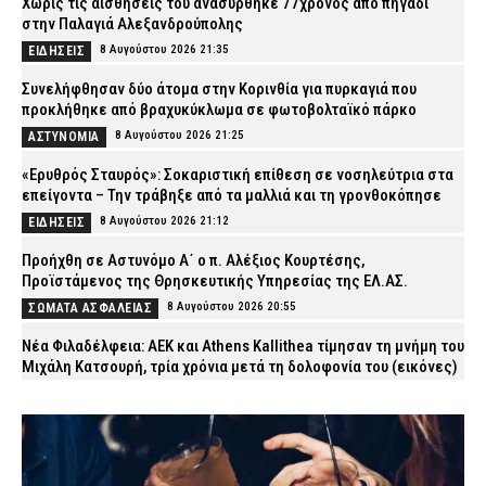
Χωρίς τις αισθήσεις του ανασύρθηκε 77χρονος από πηγάδι
στην Παλαγιά Αλεξανδρούπολης
8 Αυγούστου 2026 21:35
ΕΙΔΗΣΕΙΣ
Συνελήφθησαν δύο άτομα στην Κορινθία για πυρκαγιά που
προκλήθηκε από βραχυκύκλωμα σε φωτοβολταϊκό πάρκο
8 Αυγούστου 2026 21:25
ΑΣΤΥΝΟΜΙΑ
«Ερυθρός Σταυρός»: Σοκαριστική επίθεση σε νοσηλεύτρια στα
επείγοντα – Την τράβηξε από τα μαλλιά και τη γρονθοκόπησε
8 Αυγούστου 2026 21:12
ΕΙΔΗΣΕΙΣ
Προήχθη σε Αστυνόμο Α΄ ο π. Αλέξιος Κουρτέσης,
Προϊστάμενος της Θρησκευτικής Υπηρεσίας της ΕΛ.ΑΣ.
8 Αυγούστου 2026 20:55
ΣΩΜΑΤΑ ΑΣΦΑΛΕΙΑΣ
Νέα Φιλαδέλφεια: ΑΕΚ και Athens Kallithea τίμησαν τη μνήμη του
Μιχάλη Κατσουρή, τρία χρόνια μετά τη δολοφονία του (εικόνες)
8 Αυγούστου 2026 20:37
SPORTS
Άγριος ξυλοδαρμός 51χρονου στο Ρέθυμνο – Συνελήφθησαν
πέντε άτομα
8 Αυγούστου 2026 20:25
ΑΣΤΥΝΟΜΙΑ