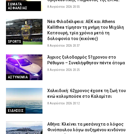
ΣΩΜΑΤΑ
8 Αυγούστου 2026 20:55
ΑΣΦΑΛΕΙΑΣ
Νέα Φιλαδέλφεια: ΑΕΚ και Athens
Kallithea τίμησαν τη μνήμη του Μιχάλη
Κατσουρή, τρία χρόνια μετά τη
δολοφονία του (εικόνες)
SPORTS
8 Αυγούστου 2026 20:37
Άγριος ξυλοδαρμός 51χρονου στο
Ρέθυμνο – Συνελήφθησαν πέντε άτομα
8 Αυγούστου 2026 20:25
ΑΣΤΥΝΟΜΙΑ
Χαλκιδική: 62χρονος έχασε τη ζωή του
ενώ κολυμπούσε στο Καλαμίτσι
8 Αυγούστου 2026 20:12
ΕΙΔΗΣΕΙΣ
Αθήνα: Κλείνει τα μεσάνυχτα ο λόφος
Φινόπουλου λόγω αυξημένου κινδύνου