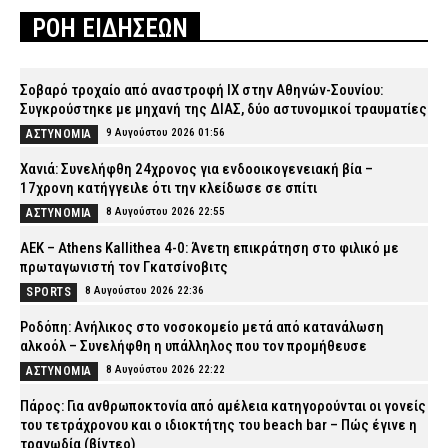
ΡΟΗ ΕΙΔΗΣΕΩΝ
Σοβαρό τροχαίο από αναστροφή ΙΧ στην Αθηνών-Σουνίου:
Συγκρούστηκε με μηχανή της ΔΙΑΣ, δύο αστυνομικοί τραυματίες
9 Αυγούστου 2026 01:56
ΑΣΤΥΝΟΜΙΑ
Χανιά: Συνελήφθη 24χρονος για ενδοοικογενειακή βία –
17χρονη κατήγγειλε ότι την κλείδωσε σε σπίτι
8 Αυγούστου 2026 22:55
ΑΣΤΥΝΟΜΙΑ
ΑΕΚ – Athens Kallithea 4-0: Άνετη επικράτηση στο φιλικό με
πρωταγωνιστή τον Γκατσίνοβιτς
8 Αυγούστου 2026 22:36
SPORTS
Ροδόπη: Ανήλικος στο νοσοκομείο μετά από κατανάλωση
αλκοόλ – Συνελήφθη η υπάλληλος που τον προμήθευσε
8 Αυγούστου 2026 22:22
ΑΣΤΥΝΟΜΙΑ
Πάρος: Για ανθρωποκτονία από αμέλεια κατηγορούνται οι γονείς
του τετράχρονου και ο ιδιοκτήτης του beach bar – Πώς έγινε η
τραγωδία (βίντεο)