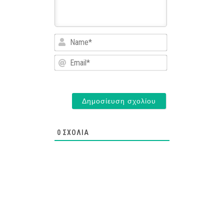
Name*
Email*
0
ΣΧΌΛΙΑ