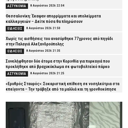
8 Αυγούστου 2026 22:04
ΑΣΤΥΝΟΜΙΑ
Θεσσαλονίκη: Έκαψαν απορρίμματα και υπολείμματα
καλλιεργειών – Δείτε πόσα θα πληρώσουν
8 Αυγούστου 2026 21:50
ΕΙΔΗΣΕΙΣ
Χωρίς τις αισθήσεις του ανασύρθηκε 77χρονος από πηγάδι
στην Παλαγιά Αλεξανδρούπολης
8 Αυγούστου 2026 21:35
ΕΙΔΗΣΕΙΣ
Συνελήφθησαν δύο άτομα στην Κορινθία για πυρκαγιά που
προκλήθηκε από βραχυκύκλωμα σε φωτοβολταϊκό πάρκο
8 Αυγούστου 2026 21:25
ΑΣΤΥΝΟΜΙΑ
«Ερυθρός Σταυρός»: Σοκαριστική επίθεση σε νοσηλεύτρια στα
επείγοντα – Την τράβηξε από τα μαλλιά και τη γρονθοκόπησε
8 Αυγούστου 2026 21:12
ΕΙΔΗΣΕΙΣ
Προήχθη σε Αστυνόμο Α΄ ο π. Αλέξιος Κουρτέσης,
Προϊστάμενος της Θρησκευτικής Υπηρεσίας της ΕΛ.ΑΣ.
8 Αυγούστου 2026 20:55
ΣΩΜΑΤΑ ΑΣΦΑΛΕΙΑΣ