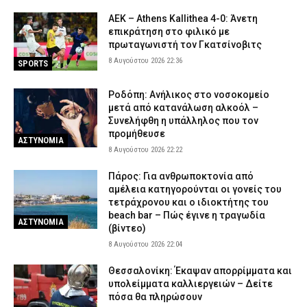
ΑΕΚ – Athens Kallithea 4-0: Άνετη
Δολοφονία 38χρονης στην Κυψέλη: «Δεν μπορούμε να
επικράτηση στο φιλικό με
πιστέψουμε ότι το έκανε» λέει το ζευγάρι που είχε φιλοξενήσει
πρωταγωνιστή τον Γκατσίνοβιτς
τον 26χρονο Αφγανό
8 Αυγούστου 2026 22:36
8 Αυγούστου 2026 14:51
ΑΣΤΥΝΟΜΙΑ
SPORTS
Συνελήφθη μέλος της ρωσόφωνης μαφίας στο Παλαιό Φάληρο –
Ροδόπη: Ανήλικος στο νοσοκομείο
Εμπλέκεται σε εκβιασμούς και ξυλοδαρμούς επιχειρηματιών
μετά από κατανάλωση αλκοόλ –
8 Αυγούστου 2026 14:33
ΑΣΤΥΝΟΜΙΑ
Συνελήφθη η υπάλληλος που τον
προμήθευσε
ΑΣΤΥΝΟΜΙΑ
8 Αυγούστου 2026 22:22
Πάρος: Για ανθρωποκτονία από
αμέλεια κατηγορούνται οι γονείς του
τετράχρονου και ο ιδιοκτήτης του
beach bar – Πώς έγινε η τραγωδία
ΑΣΤΥΝΟΜΙΑ
(βίντεο)
8 Αυγούστου 2026 22:04
Θεσσαλονίκη: Έκαψαν απορρίμματα και
υπολείμματα καλλιεργειών – Δείτε
πόσα θα πληρώσουν