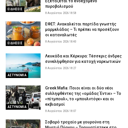
Εξετάζεται το ενδεχόμενο
πυροβολισμού
ΕΙΔΗΣΕΙΣ
8 Αυγούστου 2026 18:58
ΕΦΕΤ: Ανακαλείται παρτίδα γνωστής
μαρμελάδας – Τι πρέπει να προσέξουν
οι καταναλωτές
8 Αυγούστου 2026 18:40
ΕΙΔΗΣΕΙΣ
Λευκάδα και Κέρκυρα: Τέσσερις άνδρες
συνελήφθησαν για κατοχή ναρκωτικών
8 Αυγούστου 2026 18:27
ΑΣΤΥΝΟΜΙΑ
Greek Mafia: Ποιοι είναι οι δύο νέοι
συλληφθέντες της «ομάδας Έντικ» – Το
«πίτμπουλ», το «μπουλντόγκ» και οι
εκβιασμοί
ΑΣΤΥΝΟΜΙΑ
8 Αυγούστου 2026 18:07
Σοβαρό τροχαίο με γουρούνα στη
Μυρτιά Πύργου – Τραυματίστηκε στο