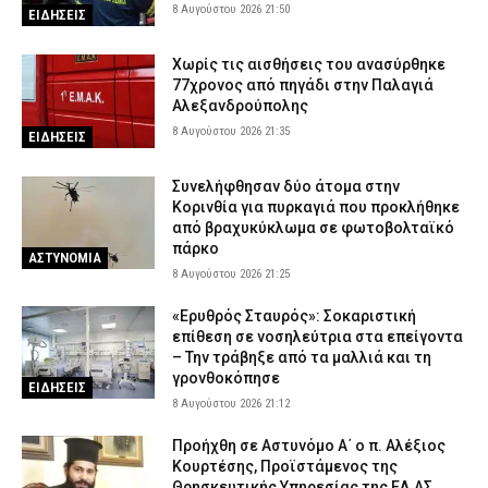
8 Αυγούστου 2026 21:50
ΕΙΔΗΣΕΙΣ
Χωρίς τις αισθήσεις του ανασύρθηκε
77χρονος από πηγάδι στην Παλαγιά
Αλεξανδρούπολης
8 Αυγούστου 2026 21:35
ΕΙΔΗΣΕΙΣ
Συνελήφθησαν δύο άτομα στην
Κορινθία για πυρκαγιά που προκλήθηκε
από βραχυκύκλωμα σε φωτοβολταϊκό
πάρκο
ΑΣΤΥΝΟΜΙΑ
8 Αυγούστου 2026 21:25
«Ερυθρός Σταυρός»: Σοκαριστική
επίθεση σε νοσηλεύτρια στα επείγοντα
– Την τράβηξε από τα μαλλιά και τη
γρονθοκόπησε
ΕΙΔΗΣΕΙΣ
8 Αυγούστου 2026 21:12
Προήχθη σε Αστυνόμο Α΄ ο π. Αλέξιος
Κουρτέσης, Προϊστάμενος της
Θρησκευτικής Υπηρεσίας της ΕΛ.ΑΣ.