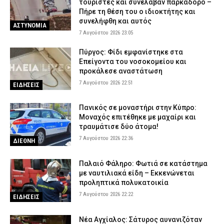
τουρίστες και συνέλαβαν παρκαδόρο –
7 Αυγούστου 2026 16:23
ΑΣΤΥΝΟΜΙΑ
Πήρε τη θέση του ο ιδιοκτήτης και
συνελήφθη και αυτός
Πολύ υψηλός κίνδυνος πυρκαγιάς το Σάββατο – Ποιες περιοχές
ΑΣΤΥΝΟΜΙΑ
τίθενται σε «Red Code»
7 Αυγούστου 2026 23:05
7 Αυγούστου 2026 16:10
ΕΙΔΗΣΕΙΣ
Πύργος: Φίδι εμφανίστηκε στα
Το Προεδρικό Διάταγμα με τις νέες προαγωγές Αξιωματικών
Επείγοντα του νοσοκομείου και
της Ελληνικής Αστυνομίας
προκάλεσε αναστάτωση
7 Αυγούστου 2026 16:10
7 Αυγούστου 2026 22:51
ΣΩΜΑΤΑ ΑΣΦΑΛΕΙΑΣ
ΕΙΔΗΣΕΙΣ
Πανικός σε μοναστήρι στην Κύπρο:
Μοναχός επιτέθηκε με μαχαίρι και
τραυμάτισε δύο άτομα!
7 Αυγούστου 2026 22:36
ΔΙΕΘΝΗ
Παλαιό Φάληρο: Φωτιά σε κατάστημα
με ναυτιλιακά είδη – Εκκενώνεται
προληπτικά πολυκατοικία
7 Αυγούστου 2026 22:22
ΕΙΔΗΣΕΙΣ
Νέα Αγχίαλος: Σάτυρος αυνανιζόταν