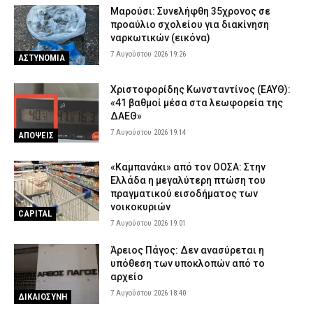
Μαρούσι: Συνελήφθη 35χρονος σε
προαύλιο σχολείου για διακίνηση
ναρκωτικών (εικόνα)
7 Αυγούστου 2026 19:26
ΑΣΤΥΝΟΜΙΑ
Χριστοφορίδης Κωνσταντίνος (ΕΑΥΘ):
«41 βαθμοί μέσα στα λεωφορεία της
ΔΑΕΘ»
7 Αυγούστου 2026 19:14
ΑΠΟΨΕΙΣ
«Καμπανάκι» από τον ΟΟΣΑ: Στην
Ελλάδα η μεγαλύτερη πτώση του
πραγματικού εισοδήματος των
νοικοκυριών
CAPITAL
7 Αυγούστου 2026 19:01
Άρειος Πάγος: Δεν ανασύρεται η
υπόθεση των υποκλοπών από το
αρχείο
7 Αυγούστου 2026 18:40
ΔΙΚΑΙΟΣΥΝΗ