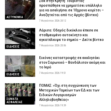
Σοκ στην Κρήτη: Τουρίστας
προσπάθησε να χρηματίσει υπάλληλο
για να ασελγήσει σε 10χρονο κορίτσι –
Αναζητείται από τις Αρχές (βίντεο)
ΑΣΤΥΝΟΜΙΑ
7 Αυγούστου 2026 20:12
Λάρισα: Οδηγός δικύκλου έπεσε σε
σταθμευμένο αυτοκίνητο και
εγκατέλειψε το σημείο – Δείτε βίντεο
7 Αυγούστου 2026 20:06
ΕΙΔΗΣΕΙΣ
Εικόνες καταστροφής σε εκκλησάκι
στον Σαρωνικό – Βανδάλισαν ακόμη και
το Ιερό
7 Αυγούστου 2026 19:51
ΕΙΔΗΣΕΙΣ
ΠΟΜΑΣ: «Όχι στη συγχώνευση των
Μετοχικών Ταμείων των ΕΔ και των
Ειδικών Λογαριασμών
ΣΩΜΑΤΑ
Αλληλοβοηθείας»
ΑΣΦΑΛΕΙΑΣ
7 Αυγούστου 2026 19:39