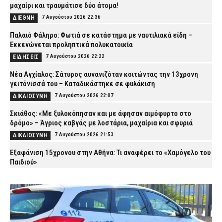
μαχαίρι και τραυμάτισε δύο άτομα!
7 Αυγούστου 2026 22:36
ΔΙΕΘΝΗ
Παλαιό Φάληρο: Φωτιά σε κατάστημα με ναυτιλιακά είδη –
Εκκενώνεται προληπτικά πολυκατοικία
7 Αυγούστου 2026 22:22
ΕΙΔΗΣΕΙΣ
Νέα Αγχίαλος: Σάτυρος αυνανιζόταν κοιτώντας την 13χρονη
γειτόνισσά του – Καταδικάστηκε σε φυλάκιση
7 Αυγούστου 2026 22:07
ΔΙΚΑΙΟΣΥΝΗ
Σκιάθος: «Με ξυλοκόπησαν και με άφησαν αιμόφυρτο στο
δρόμο» – Άγριος καβγάς με λοστάρια, μαχαίρια και σφυριά
7 Αυγούστου 2026 21:53
ΔΙΚΑΙΟΣΥΝΗ
Εξαφάνιση 15χρονου στην Αθήνα: Τι αναφέρει το «Χαμόγελο του
Παιδιού»
7 Αυγούστου 2026 21:39
ΕΙΔΗΣΕΙΣ
Συνελήφθησαν σε Καβάλα και Αλεξανδρούπολη τρεις άνδρες
για ναρκωτικά και λαθραίο καπνό
7 Αυγούστου 2026 21:24
ΑΣΤΥΝΟΜΙΑ