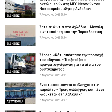
οκτώ ημερών στη ΜΕΘ Νεογνών του
Νοσοκομείου «Άγιος Ανδρέας»
7 Αυγούστου 2026 21:10
ΕΙΔΗΣΕΙΣ
Σητεία: Φωτιά στα Αχλάδια – Μεγάλη
κινητοποίηση από την Πυροσβεστική
7 Αυγούστου 2026 20:56
ΕΙΔΗΣΕΙΣ
Σέρρες: «Κάτι απέσπασε την προσοχή
του οδηγού» – Τι εξετάζει ο
πραγματογνώμονας για τα αίτια του
δυστυχήματος
ΕΙΔΗΣΕΙΣ
7 Αυγούστου 2026 20:41
Εντατικοποιούνται οι έλεγχοι στις
παραλίες – Τρεις συλλήψεις και πέντε
«λουκέτα» στη Χαλκιδική
7 Αυγούστου 2026 20:27
ΑΣΤΥΝΟΜΙΑ