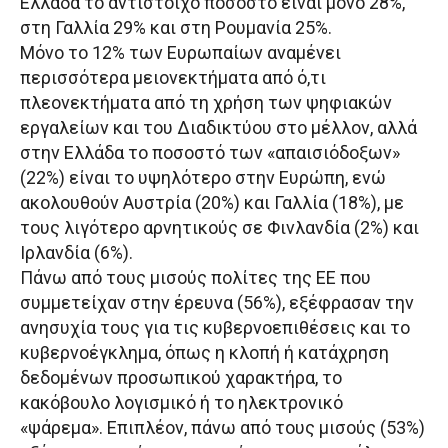
Ελλάδα το αντίστοιχο ποσοστό είναι μόνο 28%,
στη Γαλλία 29% και στη Ρουμανία 25%.
Μόνο το 12% των Ευρωπαίων αναμένει
περισσότερα μειονεκτήματα από ό,τι
πλεονεκτήματα από τη χρήση των ψηφιακών
εργαλείων και του Διαδικτύου στο μέλλον, αλλά
στην Ελλάδα το ποσοστό των «απαισιόδοξων»
(22%) είναι το υψηλότερο στην Ευρώπη, ενώ
ακολουθούν Αυστρία (20%) και Γαλλία (18%), με
τους λιγότερο αρνητικούς σε Φινλανδία (2%) και
Ιρλανδία (6%).
Πάνω από τους μισούς πολίτες της ΕΕ που
συμμετείχαν στην έρευνα (56%), εξέφρασαν την
ανησυχία τους για τις κυβερνοεπιθέσεις και το
κυβερνοέγκλημα, όπως η κλοπή ή κατάχρηση
δεδομένων προσωπικού χαρακτήρα, το
κακόβουλο λογισμικό ή το ηλεκτρονικό
«ψάρεμα». Επιπλέον, πάνω από τους μισούς (53%)