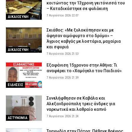
κοιτώντας την 13χρονη γειτόνισσά του
– Καταδικάστηκε σε φυλάκιση
7 Αυγούστου 2026 22:07
ΔΙΚΑΙΟΣΥΝΗ
Σκιάθος: «Με ξυλοκόπησαν και με
άφησαν αιμόφυρτο στο δρόμο» –
Άγριος καβγάς με λοστάρια, μαχαίρια
και σφυριά
ΔΙΚΑΙΟΣΥΝΗ
7 Αυγούστου 2026 21:53
Εξαφάνιση 15χρονου στην Αθήνα: Τι
αναφέρει το «Χαμόγελο του Παιδιού»
7 Αυγούστου 2026 21:39
ΕΙΔΗΣΕΙΣ
Συνελήφθησαν σε Καβάλα και
Αλεξανδρούπολη τρεις άνδρες για
ναρκωτικά και λαθραίο καπνό
7 Αυγούστου 2026 21:24
ΑΣΤΥΝΟΜΙΑ
Τραγωδία στην Πάτρα: Πέθανε βρέφος