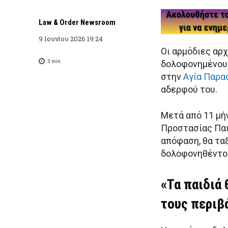
Law & Order Newsroom
9 Ιουνίου 2026 19:24
Οι αρμόδιες αρ
3
min.
δολοφονημένου 
στην
Αγία Παρα
αδερφού του.
Μετά από 11 μή
Προστασίας Παι
απόφαση, θα τα
δολοφονηθέντος
«Τα παιδιά
τους περιβ