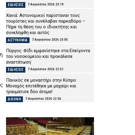
7 Αυγούστου 2026 23:19
ΕΙΔΗΣΕΙΣ
Χανιά: Αστυνομικοί παρίσταναν τους
τουρίστες και συνέλαβαν παρκαδόρο –
Πήρε τη θέση του ο ιδιοκτήτης και
συνελήφθη και αυτός
7 Αυγούστου 2026 23:05
ΑΣΤΥΝΟΜΙΑ
Πύργος: Φίδι εμφανίστηκε στα Επείγοντα
 η
του νοσοκομείου και προκάλεσε
αναστάτωση
7 Αυγούστου 2026 22:51
ΕΙΔΗΣΕΙΣ
Πανικός σε μοναστήρι στην Κύπρο:
ης
Μοναχός επιτέθηκε με μαχαίρι και
τραυμάτισε δύο άτομα!
7 Αυγούστου 2026 22:36
ΔΙΕΘΝΗ
Παλαιό Φάληρο: Φωτιά σε κατάστημα με
ναυτιλιακά είδη – Εκκενώνεται προληπτικά
πολυκατοικία
7 Αυγούστου 2026 22:22
ΕΙΔΗΣΕΙΣ