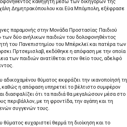
λοφονηθέντος καθηγητή μέσω των δικηγόρων της
ιχάλη Δημητρακόπουλου και Εύα Μπόμπολη, εξέφρασε
ήνες παραμονής στην Μονάδα Προστασίας Παιδιού
» των δύο ανήλικων παιδιών του δολοφονηθέντος
τή του Πανεπιστημίου του Μπέρκλεϊ και πατέρα των
ορσκι Πρτσεμισλαβ, εκδόθηκε η απόφαση με την οποία
εια των παιδιών ανατίθεται στον θείο τους, αδελφό
ντος.
ου αδικοχαμένου θύματος εκφράζει την ικανοποίησή τ
η, καθώς η απόφαση υπηρετεί το βέλτιστο συμφέρον
αι διασφαλίζει ότι τα παιδιά θα μεγαλώσουν μέσα στο
υς περιβάλλον, με τη φροντίδα, την αγάπη και τη
ενών συγγενών τους.
υ θύματος ευχαριστεί θερμά τη διοίκηση και το