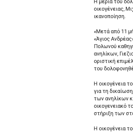
Η μεριά του δο
οικογένειας, Μ
ικανοποίηση.
«Μετά από 11 μ
«Άγιος Ανδρέας
Πολωνού καθηγη
ανηλίκων, Γιεζι
οριστική επιμέλ
του δολοφονηθέ
Η οικογένεια τ
για τη δικαίωσ
των ανηλίκων κ
οικογενειακό το
στήριξη των στ
Η οικογένεια το