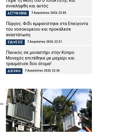
Πήρε τη θέση του ο ιδιοκτήτης και
συνελήφθη και αυτός
7 Αυγούστου 2026 23:05
ΑΣΤΥΝΟΜΙΑ
Πύργος: Φίδι εμφανίστηκε στα Επείγοντα
του νοσοκομείου και προκάλεσε
αναστάτωση
7 Αυγούστου 2026 22:51
ΕΙΔΗΣΕΙΣ
Πανικός σε μοναστήρι στην Κύπρο:
Μοναχός επιτέθηκε με μαχαίρι και
τραυμάτισε δύο άτομα!
7 Αυγούστου 2026 22:36
ΔΙΕΘΝΗ
Παλαιό Φάληρο: Φωτιά σε κατάστημα με
ναυτιλιακά είδη – Εκκενώνεται προληπτικά
πολυκατοικία
7 Αυγούστου 2026 22:22
ΕΙΔΗΣΕΙΣ
Νέα Αγχίαλος: Σάτυρος αυνανιζόταν
κοιτώντας την 13χρονη γειτόνισσά του –
Καταδικάστηκε σε φυλάκιση
7 Αυγούστου 2026 22:07
ΔΙΚΑΙΟΣΥΝΗ