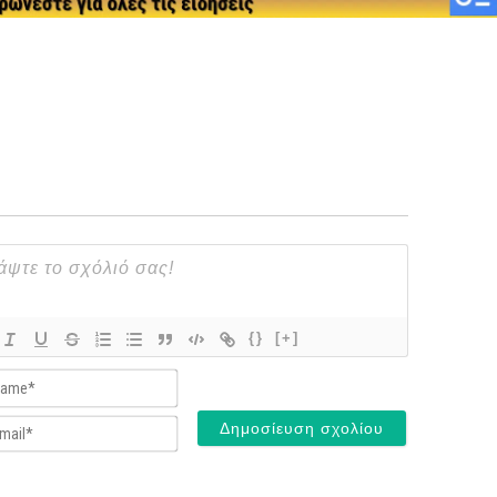
{}
[+]
Name*
Email*