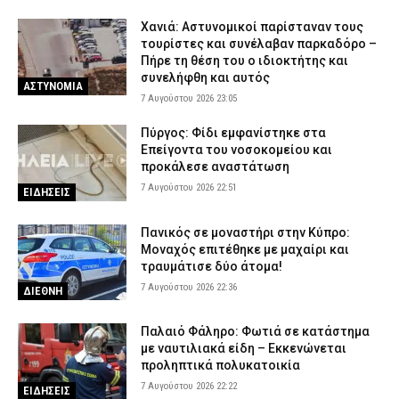
Χανιά: Αστυνομικοί παρίσταναν τους
τουρίστες και συνέλαβαν παρκαδόρο –
Πήρε τη θέση του ο ιδιοκτήτης και
συνελήφθη και αυτός
ΑΣΤΥΝΟΜΙΑ
7 Αυγούστου 2026 23:05
Πύργος: Φίδι εμφανίστηκε στα
Επείγοντα του νοσοκομείου και
προκάλεσε αναστάτωση
7 Αυγούστου 2026 22:51
ΕΙΔΗΣΕΙΣ
Πανικός σε μοναστήρι στην Κύπρο:
Μοναχός επιτέθηκε με μαχαίρι και
τραυμάτισε δύο άτομα!
7 Αυγούστου 2026 22:36
ΔΙΕΘΝΗ
Παλαιό Φάληρο: Φωτιά σε κατάστημα
με ναυτιλιακά είδη – Εκκενώνεται
προληπτικά πολυκατοικία
7 Αυγούστου 2026 22:22
ΕΙΔΗΣΕΙΣ