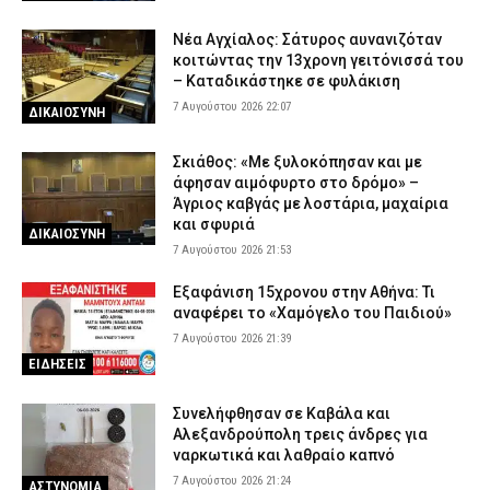
Νέα Αγχίαλος: Σάτυρος αυνανιζόταν
κοιτώντας την 13χρονη γειτόνισσά του
– Καταδικάστηκε σε φυλάκιση
7 Αυγούστου 2026 22:07
ΔΙΚΑΙΟΣΥΝΗ
Σκιάθος: «Με ξυλοκόπησαν και με
άφησαν αιμόφυρτο στο δρόμο» –
Άγριος καβγάς με λοστάρια, μαχαίρια
και σφυριά
ΔΙΚΑΙΟΣΥΝΗ
7 Αυγούστου 2026 21:53
Εξαφάνιση 15χρονου στην Αθήνα: Τι
αναφέρει το «Χαμόγελο του Παιδιού»
7 Αυγούστου 2026 21:39
ΕΙΔΗΣΕΙΣ
Συνελήφθησαν σε Καβάλα και
Αλεξανδρούπολη τρεις άνδρες για
ναρκωτικά και λαθραίο καπνό
7 Αυγούστου 2026 21:24
ΑΣΤΥΝΟΜΙΑ