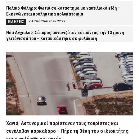
Παλαιό Φάληρο: Φωτιά σε κατάστημα με ναυτιλιακά είδη –
Εκκενώνεται προληπτικά πολυκατοικία
7 Αυγούστου 2026 22:22
ΕΙΔΗΣΕΙΣ
Νέα Αγχίαλος: Σάτυρος αυνανιζόταν κοιτώντας την 13χρονη
γειτόνισσά του – Καταδικάστηκε σε φυλάκιση
7 Αυγούστου 2026 22:07
ΔΙΚΑΙΟΣΥΝΗ
Σκιάθος: «Με ξυλοκόπησαν και με άφησαν αιμόφυρτο στο
δρόμο» – Άγριος καβγάς με λοστάρια, μαχαίρια και σφυριά
7 Αυγούστου 2026 21:53
ΔΙΚΑΙΟΣΥΝΗ
Εξαφάνιση 15χρονου στην Αθήνα: Τι αναφέρει το «Χαμόγελο του
Παιδιού»
7 Αυγούστου 2026 21:39
ΕΙΔΗΣΕΙΣ
Συνελήφθησαν σε Καβάλα και Αλεξανδρούπολη τρεις άνδρες
για ναρκωτικά και λαθραίο καπνό
7 Αυγούστου 2026 21:24
ΑΣΤΥΝΟΜΙΑ
Χανιά: Αστυνομικοί παρίσταναν τους τουρίστες και
Τραγωδία στην Πάτρα: Πέθανε βρέφος οκτώ ημερών στη ΜΕΘ
συνέλαβαν παρκαδόρο – Πήρε τη θέση του ο ιδιοκτήτης
Νεογνών του Νοσοκομείου «Άγιος Ανδρέας»
και συνελήφθη και αυτός