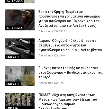
ΑΣΤΥΝΟΜΙΑ
Σοκ στην Κρήτη: Τουρίστας
προσπάθησε να χρηματίσει υπάλληλο
για να ασελγήσει σε 10χρονο κορίτσι –
Αναζητείται από τις Αρχές (βίντεο)
ΑΣΤΥΝΟΜΙΑ
7 Αυγούστου 2026 20:12
Λάρισα: Οδηγός δικύκλου έπεσε σε
σταθμευμένο αυτοκίνητο και
εγκατέλειψε το σημείο – Δείτε βίντεο
7 Αυγούστου 2026 20:06
ΕΙΔΗΣΕΙΣ
Εικόνες καταστροφής σε εκκλησάκι
στον Σαρωνικό – Βανδάλισαν ακόμη και
το Ιερό
7 Αυγούστου 2026 19:51
ΕΙΔΗΣΕΙΣ
ΠΟΜΑΣ: «Όχι στη συγχώνευση των
Μετοχικών Ταμείων των ΕΔ και των
Ειδικών Λογαριασμών
ΣΩΜΑΤΑ
Αλληλοβοηθείας»