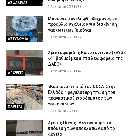
ΑΣΦΑΛΕΙΑΣ
7 Αυγούστου 2026 19:39
Μαρούσι: Συνελήφθη 35χρονος σε
προαύλιο σχολείου για διακίνηση
ναρκωτικών (εικόνα)
7 Αυγούστου 2026 19:26
ΑΣΤΥΝΟΜΙΑ
Χριστοφορίδης Κωνσταντίνος (ΕΑΥΘ):
«41 βαθμοί μέσα στα λεωφορεία της
ΔΑΕΘ»
7 Αυγούστου 2026 19:14
ΑΠΟΨΕΙΣ
«Καμπανάκι» από τον ΟΟΣΑ: Στην
Ελλάδα η μεγαλύτερη πτώση του
πραγματικού εισοδήματος των
νοικοκυριών
CAPITAL
7 Αυγούστου 2026 19:01
Άρειος Πάγος: Δεν ανασύρεται η
υπόθεση των υποκλοπών από το
αρχείο