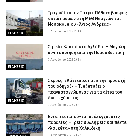
Τραγωδία στην Πάτρα: Πέθανε βρέφος
οκτώ ημερών στη ΜΕΘ Νεογνών του
Νοσοκομείου «Άγιος Ανδρέας»
7 Αυγούστου 2026 21:10
ΕΙΔΗΣΕΙΣ
Σητεία: Φωτιά στα Αχλάδια – Μεγάλη
κινητοποίηση από την Πυροσβεστική
7 Αυγούστου 2026 20:56
ΕΙΔΗΣΕΙΣ
Σέρρες: «Κάτι απέσπασε την προσοχή
του οδηγού» – Τι εξετάζει ο
πραγματογνώμονας για τα αίτια του
δυστυχήματος
ΕΙΔΗΣΕΙΣ
7 Αυγούστου 2026 20:41
Εντατικοποιούνται οι έλεγχοι στις
παραλίες – Τρεις συλλήψεις και πέντε
«λουκέτα» στη Χαλκιδική
7 Αυγούστου 2026 20:27