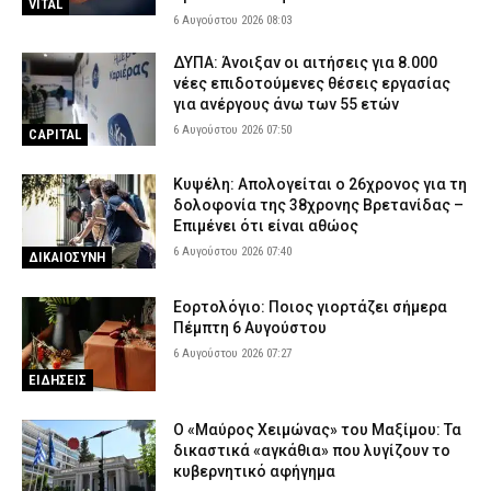
VITAL
6 Αυγούστου 2026 08:03
ΔΥΠΑ: Άνοιξαν οι αιτήσεις για 8.000
νέες επιδοτούμενες θέσεις εργασίας
για ανέργους άνω των 55 ετών
6 Αυγούστου 2026 07:50
CAPITAL
Κυψέλη: Απολογείται ο 26χρονος για τη
δολοφονία της 38χρονης Βρετανίδας –
Επιμένει ότι είναι αθώος
6 Αυγούστου 2026 07:40
ΔΙΚΑΙΟΣΥΝΗ
Εορτολόγιο: Ποιος γιορτάζει σήμερα
Πέμπτη 6 Αυγούστου
6 Αυγούστου 2026 07:27
ΕΙΔΗΣΕΙΣ
Ο «Μαύρος Χειμώνας» του Μαξίμου: Τα
δικαστικά «αγκάθια» που λυγίζουν το
κυβερνητικό αφήγημα