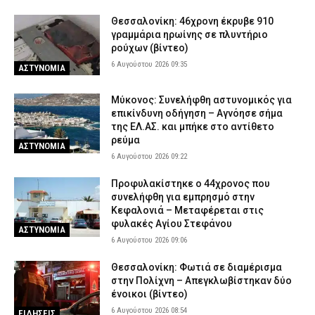
Πυροσβεστική: Συνελήφθησαν επτά άτομα για θερμές
Θεσσαλονίκη: 46χρονη έκρυβε 910
εργασίες, καύσεις και ψησταριές σε Αττική, Πρέβεζα και
γραμμάρια ηρωίνης σε πλυντήριο
Τρίκαλα
ρούχων (βίντεο)
6 Αυγούστου 2026 09:35
5 Αυγούστου 2026 20:32
ΑΣΤΥΝΟΜΙΑ
ΑΣΤΥΝΟΜΙΑ
ΠΟΕΠΛΣ: «Πραγματοποιήθηκε κοινή συνάντηση με τον Αρχηγό
Μύκονος: Συνελήφθη αστυνομικός για
του ΛΣ Αντιναύαρχο ΛΣ Χρήστο Κοντορουχά»
επικίνδυνη οδήγηση – Αγνόησε σήμα
5 Αυγούστου 2026 20:20
ΣΩΜΑΤΑ ΑΣΦΑΛΕΙΑΣ
της ΕΛ.ΑΣ. και μπήκε στο αντίθετο
ρεύμα
Τραγωδία στα Μάλια: Μητέρα από την Ολλανδία έχασε τη ζωή
ΑΣΤΥΝΟΜΙΑ
6 Αυγούστου 2026 09:22
της σε θαλάσσια εκδρομή – Σοκ για τα τρία παιδιά της
5 Αυγούστου 2026 20:08
ΕΙΔΗΣΕΙΣ
Προφυλακίστηκε ο 44χρονος που
συνελήφθη για εμπρησμό στην
Θεσσαλονίκη: Προφυλακίστηκε… από το νοσοκομείο ο ένας εκ
Κεφαλονιά – Μεταφέρεται στις
των τριών της σπείρας των μετασχηματιστών
φυλακές Αγίου Στεφάνου
ΑΣΤΥΝΟΜΙΑ
5 Αυγούστου 2026 19:55
ΔΙΚΑΙΟΣΥΝΗ
6 Αυγούστου 2026 09:06
Θεσσαλονίκη: Φωτιά σε διαμέρισμα
στην Πολίχνη – Απεγκλωβίστηκαν δύο
ένοικοι (βίντεο)
6 Αυγούστου 2026 08:54
ΕΙΔΗΣΕΙΣ