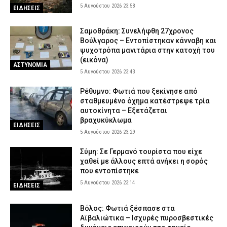
5 Αυγούστου 2026 23:58
ΕΙΔΗΣΕΙΣ
Σαμοθράκη: Συνελήφθη 27χρονος
Βούλγαρος – Εντοπίστηκαν κάνναβη και
ψυχοτρόπα μανιτάρια στην κατοχή του
(εικόνα)
ΑΣΤΥΝΟΜΙΑ
5 Αυγούστου 2026 23:43
Ρέθυμνο: Φωτιά που ξεκίνησε από
σταθμευμένο όχημα κατέστρεψε τρία
αυτοκίνητα – Εξετάζεται
βραχυκύκλωμα
ΕΙΔΗΣΕΙΣ
5 Αυγούστου 2026 23:29
Σύμη: Σε Γερμανό τουρίστα που είχε
χαθεί με άλλους επτά ανήκει η σορός
που εντοπίστηκε
5 Αυγούστου 2026 23:14
ΕΙΔΗΣΕΙΣ
Βόλος: Φωτιά ξέσπασε στα
Αϊβαλιώτικα – Ισχυρές πυροσβεστικές