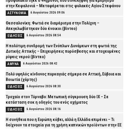
Προφυλακίστηκε ο 44χρονος που συνελήφθη για εμπρησμό
στην Κεφαλονιά – Μεταφέρεται στις φυλακές Αγίου Στεφάνου
6 Αυγούστου 2026 09:06
ΑΣΤΥΝΟΜΙΑ
Θεσσαλονίκη: Φωτιά σε διαμέρισμα στην Πολίχνη –
Απεγκλωβίστηκαν δύο ένοικοι (βίντεο)
6 Αυγούστου 2026 08:54
ΕΙΔΗΣΕΙΣ
H πολύτιμη συνδρομή των Ενόπλων Δυνάμεων στη φωτιά της
Δυτικής Αττικής – Επιχειρήσεις πυρόσβεσης και στοχευμένες
ρίψεις νερού (βίντεο)
6 Αυγούστου 2026 08:42
ΑΜΥΝΑ
Πολύ υψηλός κίνδυνος πυρκαγιάς σήμερα σε Αττική, Εύβοια και
Βοιωτία (χάρτης)
6 Αυγούστου 2026 08:30
ΕΙΔΗΣΕΙΣ
Τροχαίο στον Τύρναβο: Μετωπική σύγκρουση δύο ΙΧ – Σε
κατάσταση σοκ η οδηγός του ενός οχήματος
6 Αυγούστου 2026 08:16
ΕΙΔΗΣΕΙΣ
Η συνήθεια που η Ευρώπη κόβει, αλλά η Ελλάδα επιμένει – Τι
δείχνουν τα στοιχεία για τη χρήση καπνικών προϊόντων στην ΕΕ