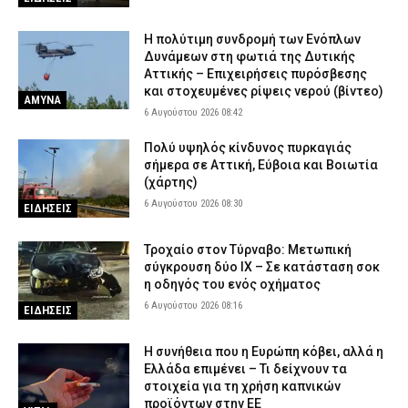
H πολύτιμη συνδρομή των Ενόπλων
Δυνάμεων στη φωτιά της Δυτικής
Αττικής – Επιχειρήσεις πυρόσβεσης
και στοχευμένες ρίψεις νερού (βίντεο)
ΑΜΥΝΑ
6 Αυγούστου 2026 08:42
Πολύ υψηλός κίνδυνος πυρκαγιάς
σήμερα σε Αττική, Εύβοια και Βοιωτία
(χάρτης)
6 Αυγούστου 2026 08:30
ΕΙΔΗΣΕΙΣ
Τροχαίο στον Τύρναβο: Μετωπική
σύγκρουση δύο ΙΧ – Σε κατάσταση σοκ
η οδηγός του ενός οχήματος
6 Αυγούστου 2026 08:16
ΕΙΔΗΣΕΙΣ
Η συνήθεια που η Ευρώπη κόβει, αλλά η
Ελλάδα επιμένει – Τι δείχνουν τα
στοιχεία για τη χρήση καπνικών
προϊόντων στην ΕΕ