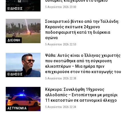
δυνάμεις επιχειρούν στο σημείο
5 Αυγούστου 2026 23:00
ΕΙΔΗΣΕΙΣ
Σοκαριστικό βίντεο από την Ταϊλάνδη:
Κεραυνός σκότωσε 24χρονο
ποδοσφαιριστή κατά τη διάρκεια
αγώνα
ΔΙΕΘΝΗ
5 Αυγούστου 2026 22:53
Ψάθα: Αυτός είναι ο Έλληνας χειριστής
που σκοτώθηκε από τη σύγκρουση
ελικοπτέρων – Μια ημέρα πριν
επιχειρούσε στον τόπο καταγωγής του
ΕΙΔΗΣΕΙΣ
5 Αυγούστου 2026 22:38
Κέρκυρα: Συνελήφθη 19χρονος
αλλοδαπός – Εντοπίστηκε με μαχαίρι
11 εκατοστών σε αστυνομικό έλεγχο
5 Αυγούστου 2026 22:24
ΑΣΤΥΝΟΜΙΑ