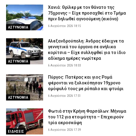
Χανιά: Θρίλερ με τον θάνατο της
75χρονης – Είχε προσαχθεί στο Τμήμα
πριν δηλωθεί αγνοούμενη (εικόνα)
6 Αυγούστου 2026 18:15
ΑΣΤΥΝΟΜΙΑ
Αλεξανδρούπολη: Άνδρας έδειχνε τα
γεννητικά του όργανα σε ανήλικα
κορίτσια – Είχε συλληφθεί για το ίδιο
αδίκημα ημέρες νωρίτερα
ΑΣΤΥΝΟΜΙΑ
6 Αυγούστου 2026 18:03
Πύργος: Πατέρας και γιος Ρομά
φέρονται να ξυλοκόπησαν 19χρονο
ομόφυλό τους με ρόπαλο και φτυάρι
6 Αυγούστου 2026 17:51
ΑΣΤΥΝΟΜΙΑ
Φωτιά στην Κρήνη Φαρσάλων: Μήνυμα
του 112 για ετοιμότητα – Επιχειρούν
τρία αεροσκάφη
6 Αυγούστου 2026 17:39
ΕΙΔΗΣΕΙΣ