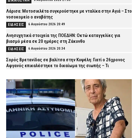
ΔΙΚΑΙΟΣΥΝΗ
Λάρισα: Μοτοσικλέτα συγκρούστηκε με νταλίκα στην Αγιά – Στο
νοσοκομείο ο αναβάτης
6 Αυγούστου 2026 20:49
ΕΙΔΗΣΕΙΣ
Ανησυχητικά στοιχεία της ΠΟΕΔΗΝ: Οκτώ καταγγελίες για
βιασμό μέσα σε 20 ημέρες στη Ζάκυνθο
6 Αυγούστου 2026 20:34
ΕΙΔΗΣΕΙΣ
Σορός Βρετανίδας σε βαλίτσα στην Κυψέλη: Γιατί ο 26χρονος
Αφγανός επικαλέστηκε το δικαίωμα της σιωπής – Τι
υποστηρίζει ο δικηγόρος του
6 Αυγούστου 2026 20:20
ΑΣΤΥΝΟΜΙΑ
Πυρκαγιές: 325 αυτοψίες σε έξι περιφερειακές ενότητες –
Ακατάλληλα 118 κτίρια
6 Αυγούστου 2026 20:06
ΕΙΔΗΣΕΙΣ
Δενδροπόταμος: Αυτοκίνητο παρέσυρε και τραυμάτισε πεζό
κοντά στις σιδηροδρομικές γραμμές
6 Αυγούστου 2026 19:51
ΕΙΔΗΣΕΙΣ