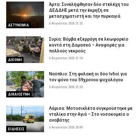
πεζοδρομίου – Δείτε βίντεο
Άρτα: Συνελήφθησαν δύο στελέχη του
6 Αυγούστου 2026 15:07
ΑΣΤΥΝΟΜΙΑ
ΔΕΔΔΗΕ μετά την έκρηξη σε
μετασχηματιστή και την πυρκαγιά
Τροχαίο στον Πύργο: Τραυματίστηκε σοβαρά ντελιβεράς μετά
6 Αυγούστου 2026 21:32
ΑΣΤΥΝΟΜΙΑ
από σφοδρή σύγκρουσης μηχανής με ΙΧ
6 Αυγούστου 2026 14:58
ΕΙΔΗΣΕΙΣ
Συρία: Βόμβα εξερράγη σε λεωφορείο
κοντά στη Δαμασκό – Αναφορές για
πολλούς νεκρούς
6 Αυγούστου 2026 21:18
ΔΙΕΘΝΗ
Ναύπλιο: Στη φυλακή οι δύο Ινδοί για
τον φόνο του 59χρονου ψυχολόγου
6 Αυγούστου 2026 21:03
ΔΙΚΑΙΟΣΥΝΗ
Λάρισα: Μοτοσικλέτα συγκρούστηκε με
νταλίκα στην Αγιά – Στο νοσοκομείο ο
αναβάτης
6 Αυγούστου 2026 20:49
ΕΙΔΗΣΕΙΣ