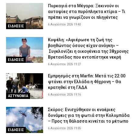
Πυρκαγιά στα Μέγαρα: Ξεκινούν οι
αυτοψίες στα πυρόπληκτα κτίρια – Τι
πρέπει να γνωρίζουν οι πληγέντες
6 Αυγούστου 2026 19:40
ΕΙΔΗΣΕΙΣ
Κυψέλη: «Αφιέρωσε τη ζωή της
βοηθώντας όσους είχαν ανάγκη» –
Συγκλονίζει η οικογένεια της 38χρονης
Βρετανίδας που εντοπίστηκε νεκρή
ΕΙΔΗΣΕΙΣ
6 Αυγούστου 2026 19:27
Εμπρησμός στη Marfin: Μετά τις 22:00
φτάνει στην Ελλάδα η 46χρονη – Θα
κρατηθεί στη ΓΑΔΑ
6 Αυγούστου 2026 19:16
ΑΣΤΥΝΟΜΙΑ
Σκύρος: Ενισχύθηκαν οι εναέριες
δυνάμεις για τη φωτιά στην Κολυμπάδα
– Προς τη θάλασσα κινείται το μέτωπο
6 Αυγούστου 2026 19:05
ΕΙΔΗΣΕΙΣ