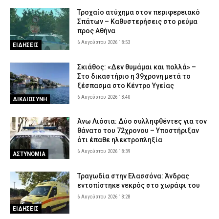
Τροχαίο ατύχημα στον περιφερειακό
Σπάτων – Καθυστερήσεις στο ρεύμα
προς Αθήνα
6 Αυγούστου 2026 18:53
ΕΙΔΗΣΕΙΣ
Σκιάθος: «Δεν θυμάμαι και πολλά» –
Στο δικαστήριο η 39χρονη μετά το
ξέσπασμα στο Κέντρο Υγείας
6 Αυγούστου 2026 18:40
ΔΙΚΑΙΟΣΥΝΗ
Άνω Λιόσια: Δύο συλληφθέντες για τον
θάνατο του 72χρονου – Υποστήριξαν
ότι έπαθε ηλεκτροπληξία
6 Αυγούστου 2026 18:39
ΑΣΤΥΝΟΜΙΑ
Τραγωδία στην Ελασσόνα: Άνδρας
εντοπίστηκε νεκρός στο χωράφι του
6 Αυγούστου 2026 18:28
ΕΙΔΗΣΕΙΣ