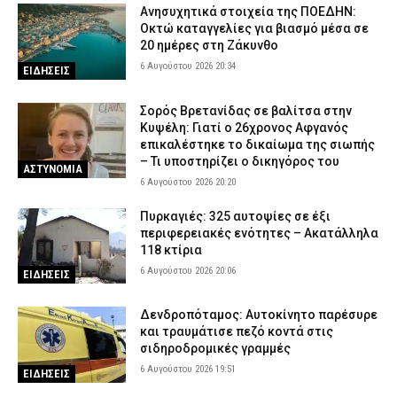
Ανησυχητικά στοιχεία της ΠΟΕΔΗΝ:
Οκτώ καταγγελίες για βιασμό μέσα σε
20 ημέρες στη Ζάκυνθο
6 Αυγούστου 2026 20:34
ΕΙΔΗΣΕΙΣ
Σορός Βρετανίδας σε βαλίτσα στην
Κυψέλη: Γιατί ο 26χρονος Αφγανός
επικαλέστηκε το δικαίωμα της σιωπής
– Τι υποστηρίζει ο δικηγόρος του
ΑΣΤΥΝΟΜΙΑ
6 Αυγούστου 2026 20:20
Πυρκαγιές: 325 αυτοψίες σε έξι
περιφερειακές ενότητες – Ακατάλληλα
118 κτίρια
6 Αυγούστου 2026 20:06
ΕΙΔΗΣΕΙΣ
Δενδροπόταμος: Αυτοκίνητο παρέσυρε
και τραυμάτισε πεζό κοντά στις
σιδηροδρομικές γραμμές
6 Αυγούστου 2026 19:51
ΕΙΔΗΣΕΙΣ