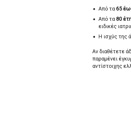
Από τα
65 έω
Από τα
80 έτ
ειδικές ιατρ
Η ισχύς της 
Αν διαθέτετε ά
παραμένει έγκυ
αντίστοιχης ελ