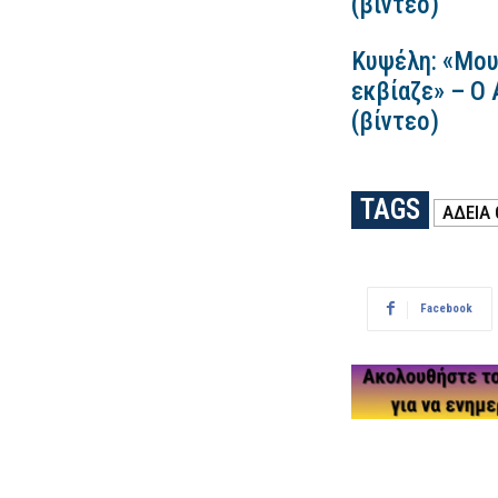
(βίντεο)
Κυψέλη: «Μου
εκβίαζε» – Ο
(βίντεο)
TAGS
ΑΔΕΙΑ
Facebook