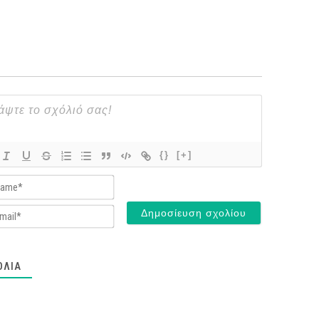
{}
[+]
Name*
Email*
ΌΛΙΑ