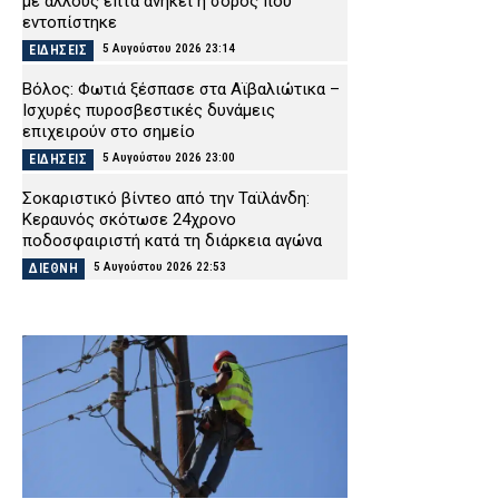
με άλλους επτά ανήκει η σορός που
εντοπίστηκε
5 Αυγούστου 2026 23:14
ΕΙΔΗΣΕΙΣ
Βόλος: Φωτιά ξέσπασε στα Αϊβαλιώτικα –
Ισχυρές πυροσβεστικές δυνάμεις
επιχειρούν στο σημείο
5 Αυγούστου 2026 23:00
ΕΙΔΗΣΕΙΣ
Σοκαριστικό βίντεο από την Ταϊλάνδη:
Κεραυνός σκότωσε 24χρονο
ποδοσφαιριστή κατά τη διάρκεια αγώνα
5 Αυγούστου 2026 22:53
ΔΙΕΘΝΗ
Ψάθα: Αυτός είναι ο Έλληνας χειριστής
που σκοτώθηκε από τη σύγκρουση
ελικοπτέρων – Μια ημέρα πριν
επιχειρούσε στον τόπο καταγωγής του
5 Αυγούστου 2026 22:38
ΕΙΔΗΣΕΙΣ
Κέρκυρα: Συνελήφθη 19χρονος αλλοδαπός
– Εντοπίστηκε με μαχαίρι 11 εκατοστών σε
αστυνομικό έλεγχο