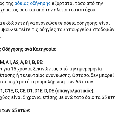
ύος της
άδειας οδήγησης
εξαρτάται τόσο από την
χήματος όσο και από την ηλικία του κατόχου.
α εκδώσετε ή να ανανεώσετε άδεια οδήγησης, είναι
υμβουλευτείτε τις οδηγίες του Υπουργείου Υποδομών
.
ς Οδήγησης ανά Κατηγορία:
 A1, A2, A, B1, B, BE:
ει για 15 χρόνια, ξεκινώντας από την ημερομηνία
έτασης ή τελευταίας ανανέωσης. Ωστόσο, δεν μπορεί
ι σε ισχύ μετά τη συμπλήρωση των 65 ετών.
, C1E, C, CE, D1, D1E, D, DE (επαγγελματικές):
χύος είναι 5 χρόνια, επίσης με ανώτατο όριο τα 65 έτη
α των 65 ετών: