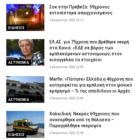
Πόρτο Καρράς
Σοκ στην Πρέβεζα: 59χρονος
6 Αυγούστου 2026 16:50
ΕΙΔΗΣΕΙΣ
εντοπίστηκε απαγχονισμένος
Meteo: Πότε αρχίζει η περίοδος των δασικών πυρκαγιών στην
6 Αυγούστου 2026 23:13
Ελλάδα – Οι έξι πιο επικίνδυνες εβδομάδες του έτους
ΕΙΔΗΣΕΙΣ
6 Αυγούστου 2026 16:37
ΕΙΔΗΣΕΙΣ
ΕΛ.ΑΣ. για 75χρονη που βρέθηκε νεκρή
Δυτική Μάνη: Συνελήφθη 27χρονος την ώρα που παραλάμβανε
στα Χανιά: «ΕΔΕ σε βάρος των
δέμα με κάνναβη
εμπλεκόμενων αστυνομικών, στον
6 Αυγούστου 2026 16:25
ΑΣΤΥΝΟΜΙΑ
εισαγγελέα τα στοιχεία»
ΑΣΤΥΝΟΜΙΑ
6 Αυγούστου 2026 22:59
Marfin: «Πάτησε» Ελλάδα η 46χρονη που
κατηγορείται για εμπλοκή στον φονικό
εμπρησμό – Τι της αποδίδουν οι Αρχές
6 Αυγούστου 2026 22:44
ΑΣΤΥΝΟΜΙΑ
Χαλκιδική: Νεκρός 69χρονος που
ανασύρθηκε από τη θάλασσα –
Παραγγέλθηκε νεκροψία
6 Αυγούστου 2026 22:30
ΕΙΔΗΣΕΙΣ