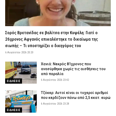
6 Αυγούστου 2026 18:03
ΑΣΤΥΝΟΜΙΑ
Πύργος: Πατέρας και γιος Ρομά φέρονται να ξυλοκόπησαν
19χρονο ομόφυλό τους με ρόπαλο και φτυάρι
6 Αυγούστου 2026 17:51
ΑΣΤΥΝΟΜΙΑ
Φωτιά στην Κρήνη Φαρσάλων: Μήνυμα του 112 για ετοιμότητα –
Σορός Βρετανίδας σε βαλίτσα στην Κυψέλη: Γιατί ο
Επιχειρούν τρία αεροσκάφη
26χρονος Αφγανός επικαλέστηκε το δικαίωμα της
6 Αυγούστου 2026 17:39
ΕΙΔΗΣΕΙΣ
σιωπής – Τι υποστηρίζει ο δικηγόρος του
Καιρός: Ισχυρότερα μελτέμια το Σαββατοκύριακο – Ποιες
6 Αυγούστου 2026 20:20
ημέρες ο υδράργυρος θα αγγίξει τους 40°C
6 Αυγούστου 2026 17:26
ΕΙΔΗΣΕΙΣ
Χανιά: Νεκρός 81χρονος που
ανασύρθηκε χωρίς τις αισθήσεις του
Κυψέλη: Από το «τη βρήκα νεκρή» στη σιωπή – Η νέα τακτική
από παραλία
του 26χρονου Αφγανού για τη βαλίτσα με τη σορό
6 Αυγούστου 2026 23:42
ΕΙΔΗΣΕΙΣ
6 Αυγούστου 2026 17:15
ΑΣΤΥΝΟΜΙΑ
Σαμοθράκη: Επιχείρηση διάσωσης 15χρονης που τραυματίστηκε
Τζόκερ: Αυτοί είναι οι τυχεροί αριθμοί
στο κεφάλι στη Γριά Βάθρα
που κερδίζουν πάνω από 2,5 εκατ. ευρώ
6 Αυγούστου 2026 17:02
ΕΙΔΗΣΕΙΣ
6 Αυγούστου 2026 23:28
ΕΙΔΗΣΕΙΣ
Χαλκιδική: Πυροσβέστες έσβησαν μέσα σε 15 λεπτά φωτιά στο