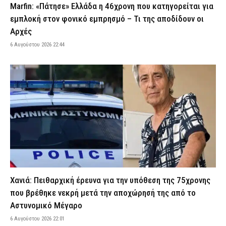
Marfin: «Πάτησε» Ελλάδα η 46χρονη που κατηγορείται για
Δενδροπόταμος: Αυτοκίνητο παρέσυρε και τραυμάτισε πεζό
εμπλοκή στον φονικό εμπρησμό – Τι της αποδίδουν οι
κοντά στις σιδηροδρομικές γραμμές
Αρχές
6 Αυγούστου 2026 19:51
ΕΙΔΗΣΕΙΣ
6 Αυγούστου 2026 22:44
Πυρκαγιά στα Μέγαρα: Ξεκινούν οι αυτοψίες στα πυρόπληκτα
κτίρια – Τι πρέπει να γνωρίζουν οι πληγέντες
6 Αυγούστου 2026 19:40
ΕΙΔΗΣΕΙΣ
Κυψέλη: «Αφιέρωσε τη ζωή της βοηθώντας όσους είχαν
ανάγκη» – Συγκλονίζει η οικογένεια της 38χρονης Βρετανίδας
που εντοπίστηκε νεκρή
6 Αυγούστου 2026 19:27
ΕΙΔΗΣΕΙΣ
Εμπρησμός στη Marfin: Μετά τις 22:00 φτάνει στην Ελλάδα η
46χρονη – Θα κρατηθεί στη ΓΑΔΑ
6 Αυγούστου 2026 19:16
ΑΣΤΥΝΟΜΙΑ
Χανιά: Πειθαρχική έρευνα για την υπόθεση της 75χρονης
Σκύρος: Ενισχύθηκαν οι εναέριες δυνάμεις για τη φωτιά στην
Κολυμπάδα – Προς τη θάλασσα κινείται το μέτωπο
που βρέθηκε νεκρή μετά την αποχώρησή της από το
Αστυνομικό Μέγαρο
6 Αυγούστου 2026 19:05
ΕΙΔΗΣΕΙΣ
6 Αυγούστου 2026 22:01
Τροχαίο ατύχημα στον περιφερειακό Σπάτων – Καθυστερήσεις