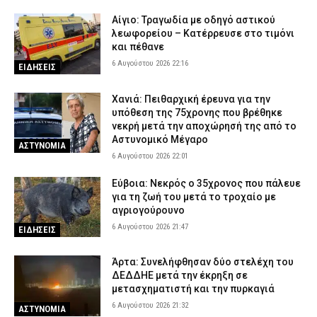
Αίγιο: Τραγωδία με οδηγό αστικού
λεωφορείου – Κατέρρευσε στο τιμόνι
και πέθανε
6 Αυγούστου 2026 22:16
ΕΙΔΗΣΕΙΣ
Χανιά: Πειθαρχική έρευνα για την
υπόθεση της 75χρονης που βρέθηκε
νεκρή μετά την αποχώρησή της από το
Αστυνομικό Μέγαρο
ΑΣΤΥΝΟΜΙΑ
6 Αυγούστου 2026 22:01
Εύβοια: Νεκρός ο 35χρονος που πάλευε
για τη ζωή του μετά το τροχαίο με
αγριογούρουνο
6 Αυγούστου 2026 21:47
ΕΙΔΗΣΕΙΣ
Άρτα: Συνελήφθησαν δύο στελέχη του
ΔΕΔΔΗΕ μετά την έκρηξη σε
μετασχηματιστή και την πυρκαγιά
6 Αυγούστου 2026 21:32
ΑΣΤΥΝΟΜΙΑ