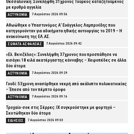
Θεσσαλονίκη: Συνελήφθη 31χρονος Τούρκος καταζητούμενος
με ερυθρά αγγελία
7 Αυγούστου 2026 09:56
ΑΣΤΥΝΟΜΙΑ
Αθωώθηκε ο Υπαστυνόμος Α’ Ευάγγελος Λαμπρινίδης που
κατηγορούνταν για αδικήματα ηθικής αυτουργίας το 2019 – Η
ανακοίνωση της ΕΛ.ΑΣ.
7 Αυγούστου 2026 09:42
ΣΩΜΑΤΑ ΑΣΦΑΛΕΙΑΣ
«Ελ. Βενιζέλος»: Συνελήφθη 37χρονος που προσπάθησε να
εισάγει 18 κιλά ακατέργαστης κάνναβης – Χειροπέδες σε άλλα
δύο άτομα
7 Αυγούστου 2026 09:29
ΑΣΤΥΝΟΜΙΑ
Γουδί: 53χρονη ανασύρθηκε νεκρή από ακάλυπτο πολυκατοικίας
– Έπεσε από τον πέμπτο όροφο
7 Αυγούστου 2026 09:16
ΑΣΤΥΝΟΜΙΑ
Τροχαίο-σοκ στις Σέρρες: ΙΧ συγκρούστηκε με φορτηγό –
Σκοτώθηκαν δύο άτομα
7 Αυγούστου 2026 09:03
ΕΙΔΗΣΕΙΣ
Λακωνία: Σήμερα η απολογία του 55χρονου που έκρυβε τη σορό