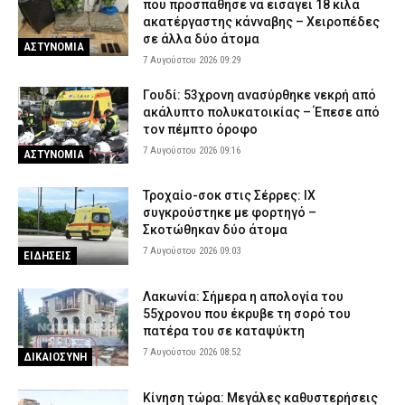
που προσπάθησε να εισάγει 18 κιλά
ακατέργαστης κάνναβης – Χειροπέδες
σε άλλα δύο άτομα
ΑΣΤΥΝΟΜΙΑ
7 Αυγούστου 2026 09:29
Γουδί: 53χρονη ανασύρθηκε νεκρή από
ακάλυπτο πολυκατοικίας – Έπεσε από
τον πέμπτο όροφο
7 Αυγούστου 2026 09:16
ΑΣΤΥΝΟΜΙΑ
Τροχαίο-σοκ στις Σέρρες: ΙΧ
συγκρούστηκε με φορτηγό –
Σκοτώθηκαν δύο άτομα
7 Αυγούστου 2026 09:03
ΕΙΔΗΣΕΙΣ
Λακωνία: Σήμερα η απολογία του
55χρονου που έκρυβε τη σορό του
πατέρα του σε καταψύκτη
7 Αυγούστου 2026 08:52
ΔΙΚΑΙΟΣΥΝΗ
Κίνηση τώρα: Μεγάλες καθυστερήσεις