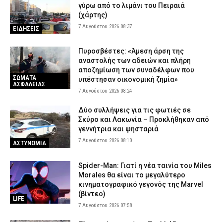
γύρω από το λιμάνι του Πειραιά
(χάρτης)
7 Αυγούστου 2026 08:37
ΕΙΔΗΣΕΙΣ
Πυροσβέστες: «Άμεση άρση της
αναστολής των αδειών και πλήρη
αποζημίωση των συναδέλφων που
ΣΩΜΑΤΑ
υπέστησαν οικονομική ζημία»
ΑΣΦΑΛΕΙΑΣ
7 Αυγούστου 2026 08:24
Δύο συλλήψεις για τις φωτιές σε
Σκύρο και Λακωνία – Προκλήθηκαν από
γεννήτρια και ψησταριά
7 Αυγούστου 2026 08:10
ΑΣΤΥΝΟΜΙΑ
Spider-Man: Γιατί η νέα ταινία του Miles
Morales θα είναι το μεγαλύτερο
κινηματογραφικό γεγονός της Marvel
(βίντεο)
LIFE
7 Αυγούστου 2026 07:58