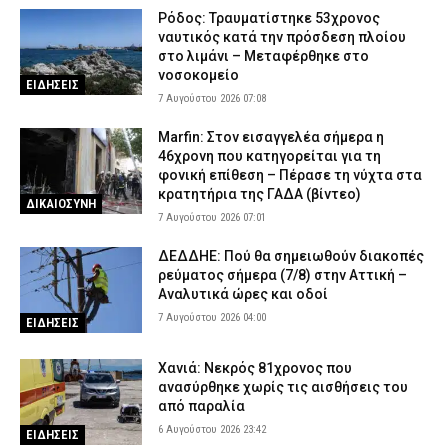
Ρόδος: Τραυματίστηκε 53χρονος
ναυτικός κατά την πρόσδεση πλοίου
στο λιμάνι – Μεταφέρθηκε στο
νοσοκομείο
ΕΙΔΗΣΕΙΣ
7 Αυγούστου 2026 07:08
Marfin: Στον εισαγγελέα σήμερα η
46χρονη που κατηγορείται για τη
φονική επίθεση – Πέρασε τη νύχτα στα
κρατητήρια της ΓΑΔΑ (βίντεο)
ΔΙΚΑΙΟΣΥΝΗ
7 Αυγούστου 2026 07:01
ΔΕΔΔΗΕ: Πού θα σημειωθούν διακοπές
ρεύματος σήμερα (7/8) στην Αττική –
Αναλυτικά ώρες και οδοί
7 Αυγούστου 2026 04:00
ΕΙΔΗΣΕΙΣ
Χανιά: Νεκρός 81χρονος που
ανασύρθηκε χωρίς τις αισθήσεις του
από παραλία
6 Αυγούστου 2026 23:42
ΕΙΔΗΣΕΙΣ