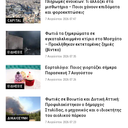
Πληρωμές ενοικίων: Τι αλλάζει στα
μισθωτήρια – Ποιοι χάνουν επιδόματα
και φοροεκπτώσεις
7 Αυγούστου 2026 07:47
CAPITAL
Φωτιά τα ξημερώματα σε
εγκαταλελειμμένο κτίριο στο Μοσχάτο
– Προκλήθηκαν εκτεταμένες ζημιές
(βίντεο)
ΕΙΔΗΣΕΙΣ
7 Αυγούστου 2026 07:35
Εορτολόγιο: Ποιος γιορτάζει σήμερα
Παρασκευή 7 Αυγούστου
7 Αυγούστου 2026 07:26
ΕΙΔΗΣΕΙΣ
Φωτιές σε Βοιωτία και Δυτική Αττική:
Προφυλακίστηκαν ο δήμαρχος
Στυλίδας, ο μηχανικός και ο ιδιοκτήτης
του αιολικού πάρκου
ΔΙΚΑΙΟΣΥΝΗ
7 Αυγούστου 2026 07:23